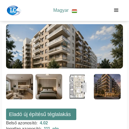
Magyar
Eladó új építésű téglalakás
Belső azonosító:
4.02
Ingatlan azonosító:
111_pln