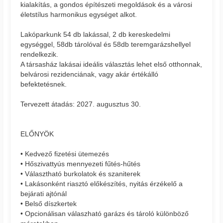
kialakítás, a gondos építészeti megoldások és a városi
életstílus harmonikus egységet alkot.
Lakóparkunk 54 db lakással, 2 db kereskedelmi
egységgel, 58db tárolóval és 58db teremgarázshellyel
rendelkezik.
A társasház lakásai ideális választás lehet első otthonnak,
belvárosi rezidenciának, vagy akár értékálló
befektetésnek.
Tervezett átadás: 2027. augusztus 30.
ELŐNYÖK
• Kedvező fizetési ütemezés
• Hőszivattyús mennyezeti fűtés-hűtés
• Választható burkolatok és szaniterek
• Lakásonként riasztó előkészítés, nyitás érzékelő a
bejárati ajtónál
• Belső díszkertek
• Opcionálisan válaszható garázs és tároló különböző