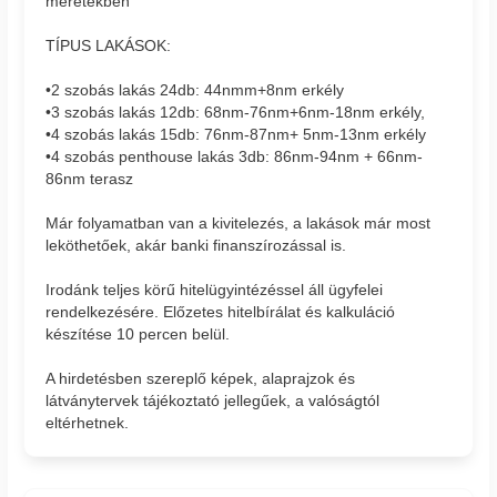
méretekben
TÍPUS LAKÁSOK:
•2 szobás lakás 24db: 44nmm+8nm erkély
•3 szobás lakás 12db: 68nm-76nm+6nm-18nm erkély,
•4 szobás lakás 15db: 76nm-87nm+ 5nm-13nm erkély
•4 szobás penthouse lakás 3db: 86nm-94nm + 66nm-
86nm terasz
Már folyamatban van a kivitelezés, a lakások már most
leköthetőek, akár banki finanszírozással is.
Irodánk teljes körű hitelügyintézéssel áll ügyfelei
rendelkezésére. Előzetes hitelbírálat és kalkuláció
készítése 10 percen belül.
A hirdetésben szereplő képek, alaprajzok és
látványtervek tájékoztató jellegűek, a valóságtól
eltérhetnek.