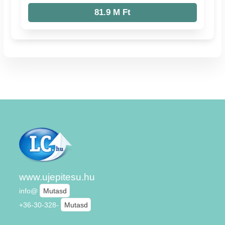
81.9 M Ft
www.ujepitesu.hu
info@
Mutasd
+36-30-328-
Mutasd