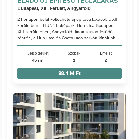
ELADÓ ÚJ ÉPÍTÉSŰ TÉGLALAKÁS
Budapest, XIII. kerület, Angyalföld
2 hónapon belül költözhető új építésű lakások a XIII.
kerületben – HUN4 Lakópark, Hun utca Budapest
XIII. kerületében, Angyalföld dinamikusan fejlődő
részén, a Hun utca és Csata utca sarkán kínálunk ...
Belső terület
Szobák
Emelet
45 m²
2
2
88.4 M Ft