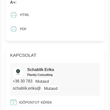
A+:
HTML
PDF
KAPCSOLAT
Schablik Erika
Planity Consulting
Mutasd
+36 30 783
Mutasd
schablik.erika@
IDŐPONTOT KÉREK