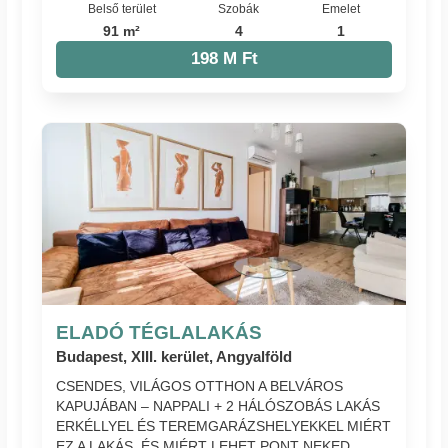
Belső terület
Szobák
Emelet
91 m²
4
1
198 M Ft
ELADÓ TÉGLALAKÁS
Budapest, XIII. kerület, Angyalföld
CSENDES, VILÁGOS OTTHON A BELVÁROS
KAPUJÁBAN – NAPPALI + 2 HÁLÓSZOBÁS LAKÁS
ERKÉLLYEL ÉS TEREMGARÁZSHELYEKKEL MIÉRT
EZ A LAKÁS, ÉS MIÉRT LEHET PONT NEKED