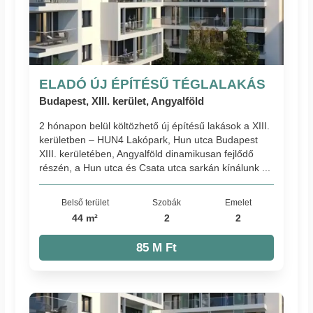
ELADÓ ÚJ ÉPÍTÉSŰ TÉGLALAKÁS
Budapest, XIII. kerület, Angyalföld
2 hónapon belül költözhető új építésű lakások a XIII.
kerületben – HUN4 Lakópark, Hun utca Budapest
XIII. kerületében, Angyalföld dinamikusan fejlődő
részén, a Hun utca és Csata utca sarkán kínálunk ...
Belső terület
Szobák
Emelet
44 m²
2
2
85 M Ft