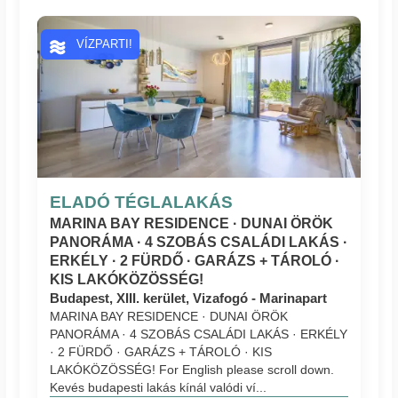
VÍZPARTI!
ELADÓ TÉGLALAKÁS
MARINA BAY RESIDENCE · DUNAI ÖRÖK
PANORÁMA · 4 SZOBÁS CSALÁDI LAKÁS ·
ERKÉLY · 2 FÜRDŐ · GARÁZS + TÁROLÓ ·
KIS LAKÓKÖZÖSSÉG!
Budapest, XIII. kerület, Vizafogó - Marinapart
MARINA BAY RESIDENCE · DUNAI ÖRÖK
PANORÁMA · 4 SZOBÁS CSALÁDI LAKÁS · ERKÉLY
· 2 FÜRDŐ · GARÁZS + TÁROLÓ · KIS
LAKÓKÖZÖSSÉG! For English please scroll down.
Kevés budapesti lakás kínál valódi ví...