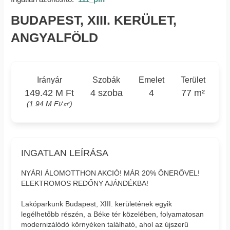
BUDAPEST, XIII. KERÜLET,
ANGYALFÖLD
Irányár
Szobák
Emelet
Terület
149.42 M Ft
4 szoba
4
77 m²
(1.94 M Ft/㎡)
INGATLAN LEÍRÁSA
NYÁRI ÁLOMOTTHON AKCIÓ! MÁR 20% ÖNERŐVEL!
ELEKTROMOS REDŐNY AJÁNDÉKBA!
Lakóparkunk Budapest, XIII. kerületének egyik
legélhetőbb részén, a Béke tér közelében, folyamatosan
modernizálódó környéken található, ahol az újszerű