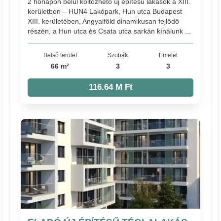
2 hónapon belül költözhető új építésű lakások a XIII.
kerületben – HUN4 Lakópark, Hun utca Budapest
XIII. kerületében, Angyalföld dinamikusan fejlődő
részén, a Hun utca és Csata utca sarkán kínálunk ...
Belső terület
Szobák
Emelet
66 m²
3
3
116.64 M Ft