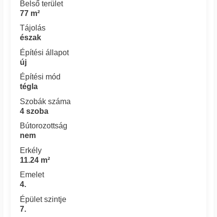
Belső terület
77 m²
Tájolás
észak
Építési állapot
új
Építési mód
tégla
Szobák száma
4 szoba
Bútorozottság
nem
Erkély
11.24 m²
Emelet
4.
Épület szintje
7.