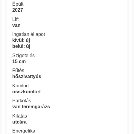
Épült
2027
Lift
van
Ingatlan állapot
kívül: új
belül: új
Szigetelés
15 cm
Fűtés
hőszivattyús
Komfort
összkomfort
Parkolás
van teremgarázs
Kilátás
utcára
Energetika