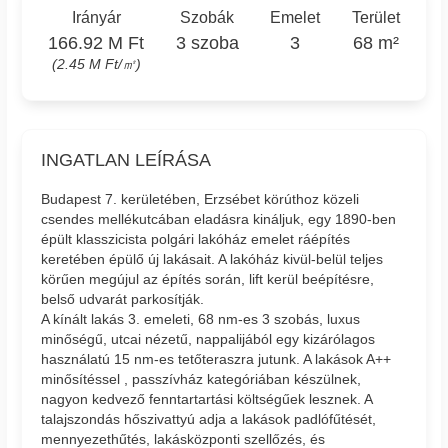
Irányár
Szobák
Emelet
Terület
166.92 M Ft
3 szoba
3
68 m²
(2.45 M Ft/㎡)
INGATLAN LEÍRÁSA
Budapest 7. kerületében, Erzsébet körúthoz közeli
csendes mellékutcában eladásra kináljuk, egy 1890-ben
épült klasszicista polgári lakóház emelet ráépítés
keretében épülő új lakásait. A lakóház kivül-belül teljes
körűen megújul az építés során, lift kerül beépítésre,
belső udvarát parkosítják.
A kínált lakás 3. emeleti, 68 nm-es 3 szobás, luxus
minőségű, utcai nézetű, nappalijából egy kizárólagos
használatú 15 nm-es tetőteraszra jutunk. A lakások A++
minősítéssel , passzívház kategóriában készülnek,
nagyon kedvező fenntartartási költségűek lesznek. A
talajszondás hőszivattyú adja a lakások padlófűtését,
mennyezethűtés, lakásközponti szellőzés, és