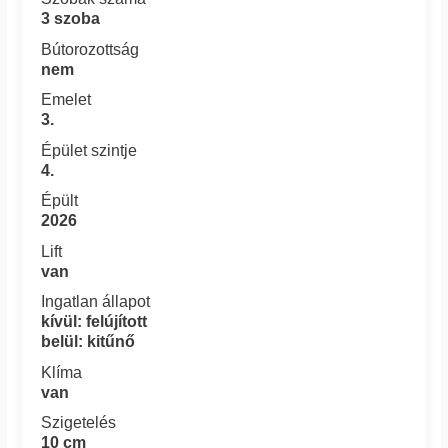
3 szoba
Bútorozottság
nem
Emelet
3.
Épület szintje
4.
Épült
2026
Lift
van
Ingatlan állapot
kívül: felújított
belül: kitűnő
Klíma
van
Szigetelés
10 cm