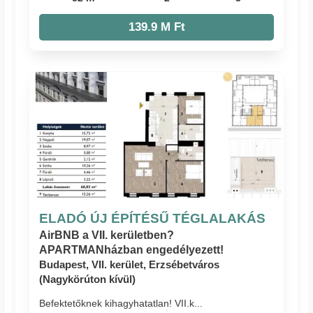
139.9 M Ft
ELADÓ ÚJ ÉPÍTÉSŰ TÉGLALAKÁS
AirBNB a VII. kerületben?
APARTMANházban engedélyezett!
Budapest, VII. kerület, Erzsébetváros
(Nagykörúton kívül)
Befektetőknek kihagyhatatlan! VII.k...