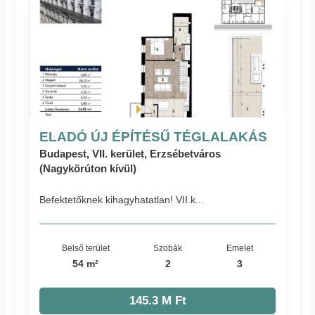
ELADÓ ÚJ ÉPÍTÉSŰ TÉGLALAKÁS
Budapest, VII. kerület, Erzsébetváros
(Nagykörúton kívül)
Befektetőknek kihagyhatatlan! VII.k...
Belső terület
Szobák
Emelet
54 m²
2
3
145.3 M Ft