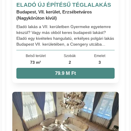
ELADÓ ÚJ ÉPÍTÉSŰ TÉGLALAKÁS
Budapest, VII. kerület, Erzsébetváros
(Nagykörúton kívül)
Eladó lakás a VII. kerületben Gyermeke egyetemre
készül? Vagy más okból keres budapesti lakást?
Eladó egy kivételes hangulatú, erkélyes polgári lakás
Budapest VII. kerületében, a Csengery utcába...
Belső terület
Szobák
Emelet
73 m²
2
3
79.9 M Ft