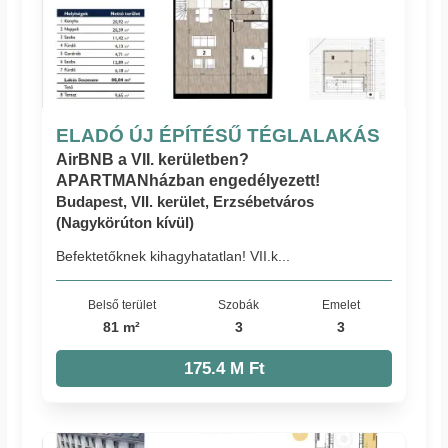
ELADÓ ÚJ ÉPÍTÉSŰ TÉGLALAKÁS
AirBNB a VII. kerületben?
APARTMANházban engedélyezett!
Budapest, VII. kerület, Erzsébetváros
(Nagykörúton kívül)
Befektetőknek kihagyhatatlan! VII.k...
Belső terület
Szobák
Emelet
81 m²
3
3
175.4 M Ft