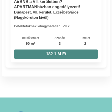
AirBNB a VII. kerületben?
APARTMANházban engedélyezett!
Budapest, VII. kerület, Erzsébetváros
(Nagykörúton kívül)
Befektetőknek kihagyhatatlan! VII.k...
Belső terület
Szobák
Emelet
90 m²
3
2
182.1 M Ft