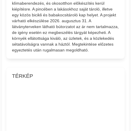
klímaberendezés, és okosotthon előkészítés kerül
kiépítésre. A pincében a lakásokhoz saját tároló, illetve
egy közös bicikli és babakocsitároló kap helyet. A projekt
várható elkészülése 2026. augusztus 31. A
látványterveken látható bútorzatot az ár nem tartalmazza,
de igény esetén ez megbeszélés tárgyát képezheti. A
környék ellátottsága kiváló, az üzletek, és a közlekedés
sétatávolságra vannak a háztól. Megtekintése előzetes
egyeztetés után rugalmasan megoldható.
TÉRKÉP