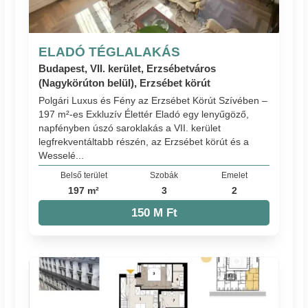
ELADÓ TÉGLALAKÁS
Budapest, VII. kerület, Erzsébetváros
(Nagykörúton belül), Erzsébet körút
Polgári Luxus és Fény az Erzsébet Körút Szívében –
197 m²-es Exkluzív Élettér Eladó egy lenyűgöző,
napfényben úszó saroklakás a VII. kerület
legfrekventáltabb részén, az Erzsébet körút és a
Wesselé...
Belső terület
Szobák
Emelet
197 m²
3
2
150 M Ft