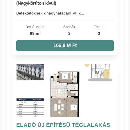
(Nagykörúton kívül)
Befektetőknek kihagyhatatlan! VII.k...
Belső terület
Szobák
Emelet
69 m²
3
3
166.9 M Ft
ELADÓ ÚJ ÉPÍTÉSŰ TÉGLALAKÁS