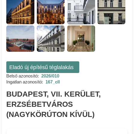
Eladó új építésű téglalakás
Belső azonosító:
2026/010
Ingatlan azonosító:
167_cll
BUDAPEST, VII. KERÜLET,
ERZSÉBETVÁROS
(NAGYKÖRÚTON KÍVÜL)