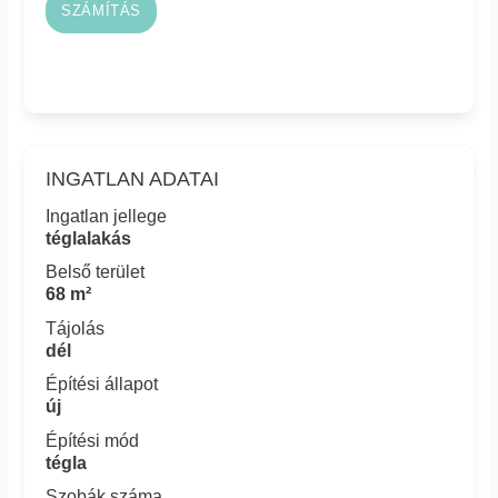
SZÁMÍTÁS
INGATLAN ADATAI
Ingatlan jellege
téglalakás
Belső terület
68 m²
Tájolás
dél
Építési állapot
új
Építési mód
tégla
Szobák száma