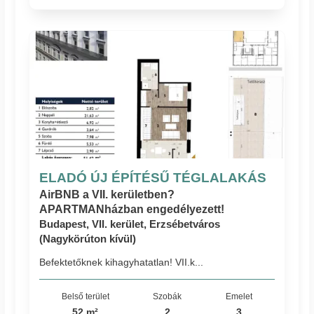
ELADÓ ÚJ ÉPÍTÉSŰ TÉGLALAKÁS
AirBNB a VII. kerületben?
APARTMANházban engedélyezett!
Budapest, VII. kerület, Erzsébetváros
(Nagykörúton kívül)
Befektetőknek kihagyhatatlan! VII.k...
Belső terület
Szobák
Emelet
52 m²
2
3