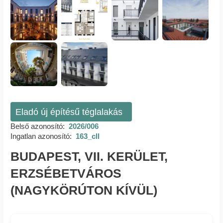
Eladó új építésű téglalakás
Belső azonosító:
2026/006
Ingatlan azonosító:
163_cll
BUDAPEST, VII. KERÜLET,
ERZSÉBETVÁROS
(NAGYKÖRÚTON KÍVÜL)