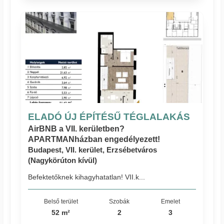
ELADÓ ÚJ ÉPÍTÉSŰ TÉGLALAKÁS
AirBNB a VII. kerületben?
APARTMANházban engedélyezett!
Budapest, VII. kerület, Erzsébetváros
(Nagykörúton kívül)
Befektetőknek kihagyhatatlan! VII.k...
Belső terület
Szobák
Emelet
52 m²
2
3