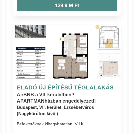
139.9 M Ft
ELADÓ ÚJ ÉPÍTÉSŰ TÉGLALAKÁS
AirBNB a VII. kerületben?
APARTMANházban engedélyezett!
Budapest, VII. kerület, Erzsébetváros
(Nagykörúton kívül)
Befektetőknek kihagyhatatlan! VII.k...