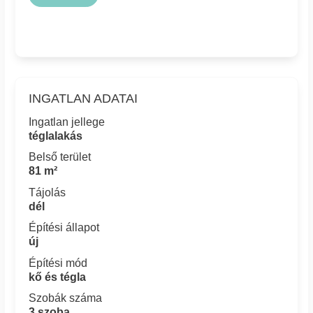
INGATLAN ADATAI
Ingatlan jellege
téglalakás
Belső terület
81 m²
Tájolás
dél
Építési állapot
új
Építési mód
kő és tégla
Szobák száma
3 szoba