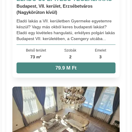
Budapest, VII. kerület, Erzsébetváros
(Nagykörúton kívül)
Eladó lakás a VII. kerületben Gyermeke egyetemre
készül? Vagy más okból keres budapesti lakást?
Eladó egy kivételes hangulatú, erkélyes polgári lakás
Budapest VII. kerületében, a Csengery utcába...
Belső terület
Szobák
Emelet
73 m²
2
3
79.9 M Ft