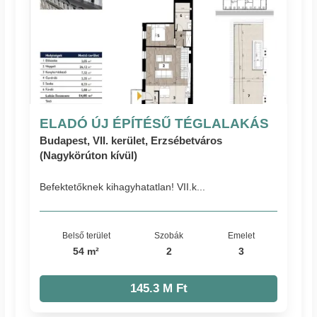
ELADÓ ÚJ ÉPÍTÉSŰ TÉGLALAKÁS
Budapest, VII. kerület, Erzsébetváros
(Nagykörúton kívül)
Befektetőknek kihagyhatatlan! VII.k...
Belső terület
Szobák
Emelet
54 m²
2
3
145.3 M Ft