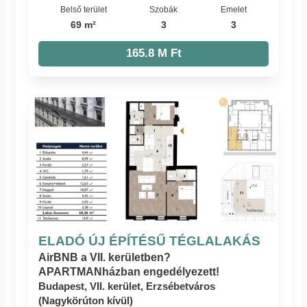
Belső terület
Szobák
Emelet
69 m²
3
3
165.8 M Ft
ELADÓ ÚJ ÉPÍTÉSŰ TÉGLALAKÁS
AirBNB a VII. kerületben?
APARTMANházban engedélyezett!
Budapest, VII. kerület, Erzsébetváros
(Nagykörúton kívül)