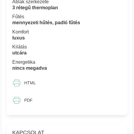
Ablak szerkezete
3 rétegű thermoplan
Fűtés
mennyezeti hűtés, padló fűtés
Komfort
luxus
Kilátás
utcára
Energetika
nincs megadva
HTML
PDF
KAPCSOLAT