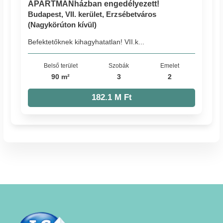
APARTMANházban engedélyezett!
Budapest, VII. kerület, Erzsébetváros
(Nagykörúton kívül)
Befektetőknek kihagyhatatlan! VII.k...
Belső terület
Szobák
Emelet
90 m²
3
2
182.1 M Ft