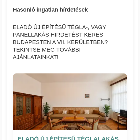
Hasonló ingatlan hírdetések
ELADÓ ÚJ ÉPÍTÉSŰ TÉGLA-, VAGY
PANELLAKÁS HIRDETÉST KERES
BUDAPESTEN A VII. KERÜLETBEN?
TEKINTSE MEG TOVÁBBI
AJÁNLATAINKAT!
ELADÓ ÚJ ÉPÍTÉSŰ TÉGLALAKÁS