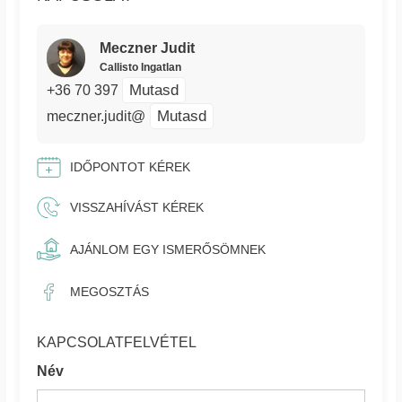
Meczner Judit
Callisto Ingatlan
Mutasd
+36 70 397
Mutasd
meczner.judit@
IDŐPONTOT KÉREK
VISSZAHÍVÁST KÉREK
AJÁNLOM EGY ISMERŐSÖMNEK
MEGOSZTÁS
KAPCSOLATFELVÉTEL
Név