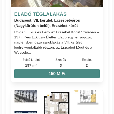
ELADÓ TÉGLALAKÁS
Budapest, VII. kerület, Erzsébetváros
(Nagykörúton belül), Erzsébet körút
Polgári Luxus és Fény az Erzsébet Körút Szívében –
197 m²-es Exkluzív Élettér Eladó egy lenyűgöző,
napfényben úszó saroklakás a VII. kerület
legfrekventáltabb részén, az Erzsébet körút és a
Wesselé...
Belső terület
Szobák
Emelet
197 m²
3
2
150 M Ft