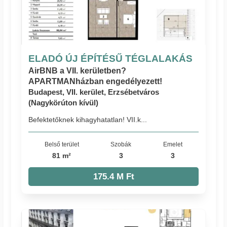
ELADÓ ÚJ ÉPÍTÉSŰ TÉGLALAKÁS
AirBNB a VII. kerületben?
APARTMANházban engedélyezett!
Budapest, VII. kerület, Erzsébetváros
(Nagykörúton kívül)
Befektetőknek kihagyhatatlan! VII.k...
Belső terület
Szobák
Emelet
81 m²
3
3
175.4 M Ft