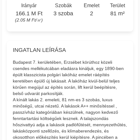
Irányár
Szobák
Emelet
Terület
166.1 M Ft
3 szoba
2
81 m²
(2.05 M Ft/㎡)
INGATLAN LEÍRÁSA
Budapest 7. kerületében, Erzsébet körúthoz közeli
csendes mellékutcában eladásra kináljuk, egy 1890-ben
épült klasszicista polgári lakóház emelet ráépítés
keretében épülő új lakásait. A lakóház kivül-belül teljes
körűen megújul az építés során, lift kerül beépítésre,
belső udvarát parkosítják.
A kínált lakás 2. emeleti, 81 nm-es 3 szobás, luxus
minőségű, utcai nézetű. A lakások A++ minősítéssel ,
passzívház kategóriában készülnek, nagyon kedvező
fenntartartási költségűek lesznek. A talajszondás
hőszivattyú adja a lakások padlófűtését, mennyezethűtés,
lakásközponti szellőzés, és klímaberendezés, és
okosotthon előkészítés kerül kiépítésre. A pincében a