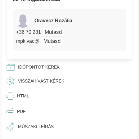
Oravecz Rozália
Mutasd
+36 70 281
Mutasd
mpkivac@
IDŐPONTOT KÉREK
VISSZAHÍVÁST KÉREK
⎙︁
HTML
⎙︁
PDF
MŰSZAKI LEÍRÁS