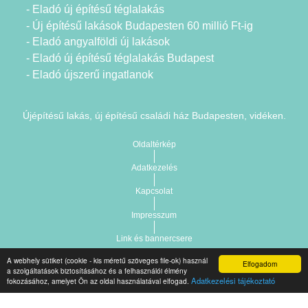
- Eladó új építésű téglalakás
- Új építésű lakások Budapesten 60 millió Ft-ig
- Eladó angyalföldi új lakások
- Eladó új építésű téglalakás Budapest
- Eladó újszerű ingatlanok
Újépítésű lakás, új építésű családi ház Budapesten, vidéken.
Oldaltérkép
Adatkezelés
Kapcsolat
Impresszum
Link és bannercsere
A webhely sütiket (cookie - kis méretű szöveges file-ok) használ
Elfogadom
Vár-Köz Kft. - Ingatlan nyilvántartó, ügyviteli és
a szolgáltatások biztosításához és a felhasználói élmény
Copyright © 2021.
Adatkezelési tájékoztató
fokozásához, amelyet Ön az oldal használatával elfogad.
adminisztrációs szoftver