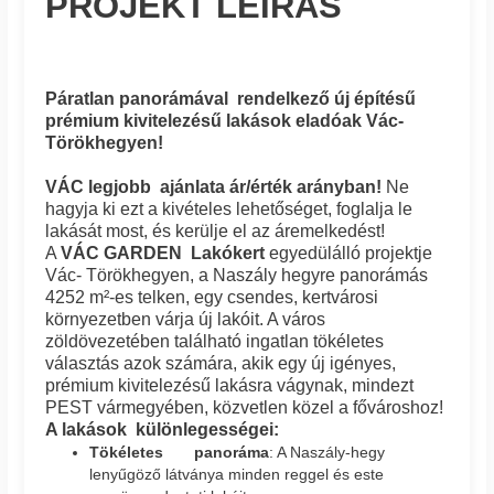
PROJEKT LEÍRÁS
Páratlan panorámával rendelkező új építésű
prémium kivitelezésű lakások eladóak Vác-
Törökhegyen!
VÁC legjobb ajánlata ár/érték arányban!
Ne
hagyja ki ezt a kivételes lehetőséget, foglalja le
lakását most, és kerülje el az áremelkedést!
A
VÁC GARDEN Lakókert
egyedülálló projektje
Vác- Törökhegyen, a Naszály hegyre panorámás
4252 m²-es telken, egy csendes, kertvárosi
környezetben várja új lakóit. A város
zöldövezetében található ingatlan tökéletes
választás azok számára, akik egy új igényes,
prémium kivitelezésű lakásra vágynak, mindezt
PEST vármegyében, közvetlen közel a fővároshoz!
A lakások különlegességei:
Tökéletes panoráma
: A Naszály-hegy
lenyűgöző látványa minden reggel és este