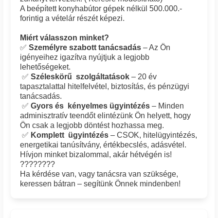
A beépített konyhabútor gépek nélkül 500.000.-
forintig a vételár részét képezi.
Miért válasszon minket?
✅
Személyre szabott tanácsadás
– Az Ön
igényeihez igazítva nyújtjuk a legjobb
lehetőségeket.
✅
Széleskörű szolgáltatások
– 20 év
tapasztalattal hitelfelvétel, biztosítás, és pénzügyi
tanácsadás.
✅
Gyors és kényelmes ügyintézés
– Minden
adminisztratív teendőt elintézünk Ön helyett, hogy
Ön csak a legjobb döntést hozhassa meg.
✅
Komplett ügyintézés
– CSOK, hitelügyintézés,
energetikai tanúsítvány, értékbecslés, adásvétel.
Hívjon minket bizalommal, akár hétvégén is!
????????
Ha kérdése van, vagy tanácsra van szüksége,
keressen bátran – segítünk Önnek mindenben!