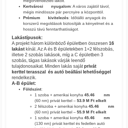
megörvendezteti lakóit.
Kertvárosi nyugalom
: A város zajától távol,
mégis mindössze pár percnyire a központtól.
Prémium kivitelezés
: Időtálló anyagok és
korszerű megoldások biztosítják a kényelmet és a
hosszú távú fenntarthatóságot.
Lakástípusok:
A projekt három különböző épületben összesen
16
lakást
kínál. Az A és B épületekben 1+2 félszobás,
illetve 2 szobás lakások, míg a C épületben 3
szobás, tágas lakások várják leendő
tulajdonosaikat. Minden lakás saját
privát
kerttel
terasszal és autó beállási lehetőséggel
rendelkezik.
A-B épület:
Földszint
:
1 szoba + amerikai konyha
45.46 nm
(60 nm) privát kerttel –
53.9 M Ft elkelt
2 félszoba + amerikai konyha
45.46 nm
(60 nm) privát kerttel –
55.9 M Ft elkelt
1 szoba + amerikai konyha
45.46 nm
(130 nm) privát kerttel és fedetlen autó