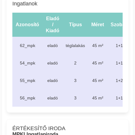
Ingatlanok
Eladó
Azonosító
/
Típus
Méret
Szobák
Kiadó
62_mpk
eladó
téglalakás
45 m²
1+1
54_mpk
eladó
2
45 m²
1+1
55_mpk
eladó
3
45 m²
1+2
56_mpk
eladó
3
45 m²
1+1
ÉRTÉKESÍTŐ IRODA
MPKI Ingatlaniroda