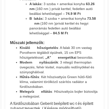
A lakás:
3 szoba + amerikai konyha
63.26
nm
(160 nm ) privát kerttel, fedetlen autó
beállási lehetőséggel –
74.9 M Ft
B lakás:
3 szoba + amerikai konyha
73.58
nm
(160 nm )privát kerttel és hegyi
panorámás fedetlen autó beállási
lehetőséggel –
84.5 M Ft
Műszaki jellemzők:
Kiváló hőszigetelés
: A falak 30 cm vastag
Porotherm téglából épülnek, 15 cm EPS
hőszigeteléssel,
„A” energetikai
besorolás.
Modern nyílászárók
: 3 rétegű thermoplan
üvegezés, fehér kivitel, manuális redőnyökkel és
szúnyoghálóval.
Hűtés-fűtés
: Két hőszivattyús Green hűtő-fűtő
klíma, valamint törölköző szárítós radiátor a
fürdőszobában.
Melegvíz ellátás
: Hőszivattyús bojler biztosítja
a melegvizet.
A fürdőszobában Geberit beépített wc-t és épített
zuhanyt terveztek. ( Kérésre módosítható)