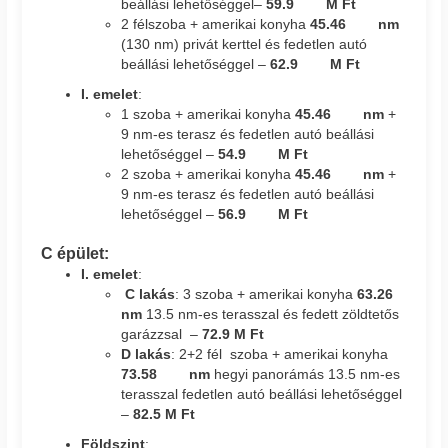
beállási lehetőséggel–
59.9 M Ft
2 félszoba + amerikai konyha
45.46 nm
(130 nm) privát kerttel és fedetlen autó
beállási lehetőséggel –
62.9 M Ft
I. emelet
:
1 szoba + amerikai konyha
45.46 nm
+
9 nm-es terasz és fedetlen autó beállási
lehetőséggel –
54.9 M Ft
2 szoba + amerikai konyha
45.46 nm
+
9 nm-es terasz és fedetlen autó beállási
lehetőséggel –
56.9 M Ft
C épület:
I. emelet
:
C lakás
: 3 szoba + amerikai konyha
63.26
nm
13.5 nm-es terasszal és fedett zöldtetős
garázzsal –
72.9 M Ft
D lakás
: 2+2 fél szoba + amerikai konyha
73.58 nm
hegyi panorámás 13.5 nm-es
terasszal fedetlen autó beállási lehetőséggel
–
82.5 M Ft
Földszint
: