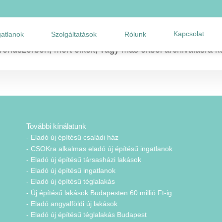
Kapcsolat
gatlanok
Szolgáltatások
Rólunk
 rendszerben, mert elkelt, vagy más okból archiválásra ke
További kínálatunk
- Eladó új építésű családi ház
- CSOKra alkalmas eladó új építésű ingatlanok
- Eladó új építésű társasházi lakások
- Eladó új építésű ingatlanok
- Eladó új építésű téglalakás
- Új építésű lakások Budapesten 60 millió Ft-ig
- Eladó angyalföldi új lakások
- Eladó új építésű téglalakás Budapest