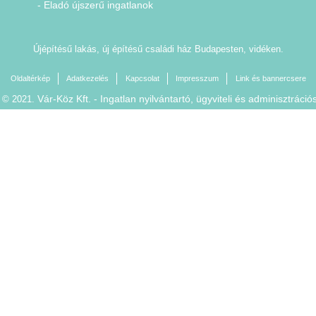
- Eladó újszerű ingatlanok
Újépítésű lakás, új építésű családi ház Budapesten, vidéken.
Oldaltérkép
Adatkezelés
Kapcsolat
Impresszum
Link és bannercsere
Vár-Köz Kft. - Ingatlan nyilvántartó, ügyviteli és adminisztráció
t © 2021.