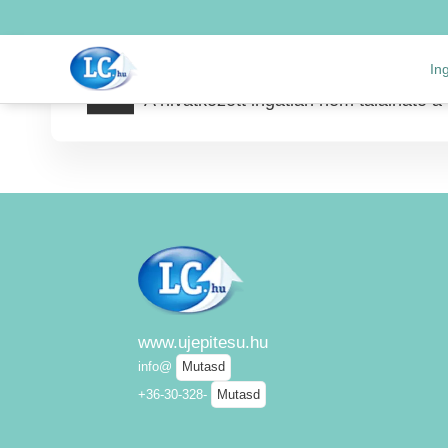
HIBA
In
A hivatkozott ingatlan nem található a
www.ujepitesu.hu
info@
Mutasd
+36-30-328-
Mutasd