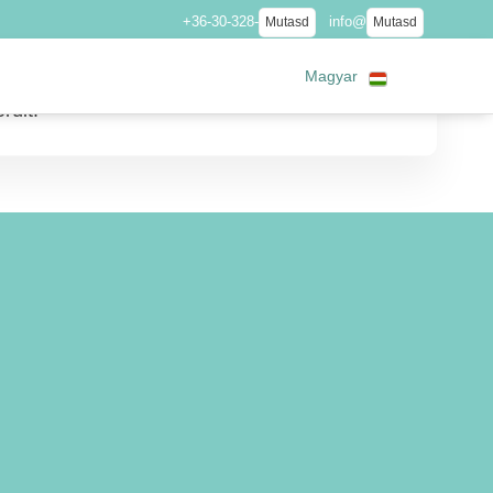
+36-30-328-
info@
Mutasd
Mutasd
Magyar
rült.