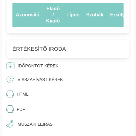
Eladó
Azonosító
/
Típus
Szobák
Erkély
E
Kiadó
ÉRTÉKESÍTŐ IRODA
IDŐPONTOT KÉREK
VISSZAHÍVÁST KÉREK
⎙︁
HTML
⎙︁
PDF
MŰSZAKI LEÍRÁS