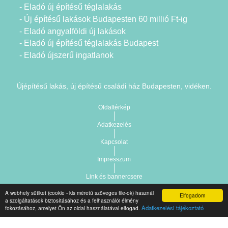
- Eladó új építésű téglalakás
- Új építésű lakások Budapesten 60 millió Ft-ig
- Eladó angyalföldi új lakások
- Eladó új építésű téglalakás Budapest
- Eladó újszerű ingatlanok
Újépítésű lakás, új építésű családi ház Budapesten, vidéken.
Oldaltérkép
Adatkezelés
Kapcsolat
Impresszum
Link és bannercsere
A webhely sütiket (cookie - kis méretű szöveges file-ok) használ
Elfogadom
Vár-Köz Kft. - Ingatlan nyilvántartó, ügyviteli és
a szolgáltatások biztosításához és a felhasználói élmény
Copyright © 2021.
Adatkezelési tájékoztató
fokozásához, amelyet Ön az oldal használatával elfogad.
adminisztrációs szoftver