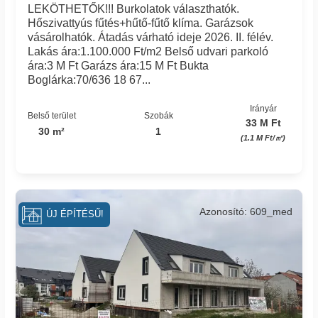
LEKÖTHETŐK!!! Burkolatok választhatók.
Hőszivattyús fűtés+hűtő-fűtő klíma. Garázsok
vásárolhatók. Átadás várható ideje 2026. II. félév.
Lakás ára:1.100.000 Ft/m2 Belső udvari parkoló
ára:3 M Ft Garázs ára:15 M Ft Bukta
Boglárka:70/636 18 67...
Irányár
Belső terület
Szobák
33 M Ft
30 m²
1
(1.1 M Ft/㎡)
Azonosító: 609_med
ÚJ ÉPÍTÉSŰ!