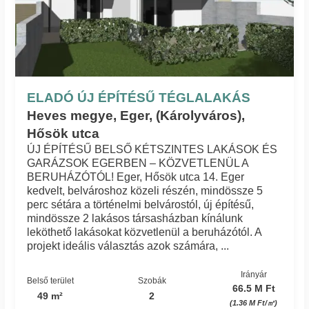
ELADÓ ÚJ ÉPÍTÉSŰ TÉGLALAKÁS
Heves megye, Eger, (Károlyváros),
Hősök utca
ÚJ ÉPÍTÉSŰ BELSŐ KÉTSZINTES LAKÁSOK ÉS
GARÁZSOK EGERBEN – KÖZVETLENÜL A
BERUHÁZÓTÓL! Eger, Hősök utca 14. Eger
kedvelt, belvároshoz közeli részén, mindössze 5
perc sétára a történelmi belvárostól, új építésű,
mindössze 2 lakásos társasházban kínálunk
leköthető lakásokat közvetlenül a beruházótól. A
projekt ideális választás azok számára, ...
Irányár
Belső terület
Szobák
66.5 M Ft
49 m²
2
(1.36 M Ft/㎡)