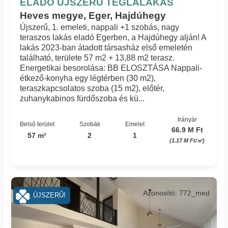
ELADÓ ÚJSZERŰ TÉGLALAKÁS
Heves megye, Eger, Hajdúhegy
Újszerű, 1. emeleti, nappali +1 szobás, nagy
teraszos lakás eladó Egerben, a Hajdúhegy alján! A
lakás 2023-ban átadott társasház első emeletén
található, területe 57 m2 + 13,88 m2 terasz.
Energetikai besorolása: BB ELOSZTÁSA Nappali-
étkező-konyha egy légtérben (30 m2),
teraszkapcsolatos szoba (15 m2), előtér,
zuhanykabinos fürdőszoba és kü...
Irányár
Belső terület
Szobák
Emelet
66.9 M Ft
57 m²
2
1
(1.17 M Ft/㎡)
Azonosító: 772_med
ÚJSZERŰ!