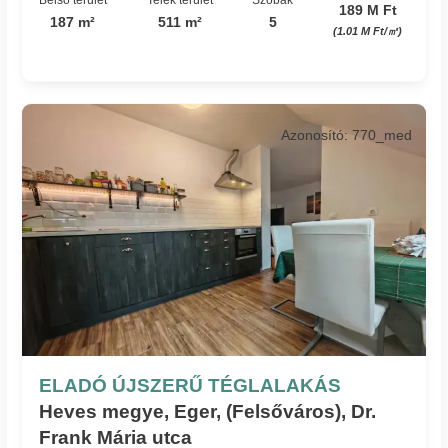
189 M Ft
187 m²
511 m²
5
(1.01 M Ft/㎡)
Azonosító: 770_med
ELADÓ ÚJSZERŰ TÉGLALAKÁS
Heves megye, Eger, (Felsőváros), Dr.
Frank Mária utca