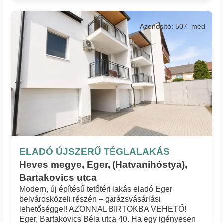
Azonosító: 507_med
ELADÓ ÚJSZERŰ TÉGLALAKÁS
Heves megye, Eger, (Hatvanihóstya),
Bartakovics utca
Modern, új építésű tetőtéri lakás eladó Eger
belvárosközeli részén – garázsvásárlási
lehetőséggel! AZONNAL BIRTOKBA VEHETŐ!
Eger, Bartakovics Béla utca 40. Ha egy igényesen