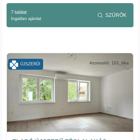
7 találat
SZŰRŐK

Ingatlan ajánlat
Azonosító: 101_bka
ÚJSZERŰ!