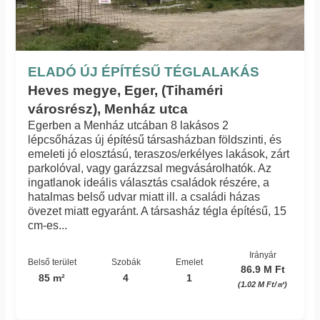
ELADÓ ÚJ ÉPÍTÉSŰ TÉGLALAKÁS
Heves megye, Eger, (Tihaméri
városrész), Menház utca
Egerben a Menház utcában 8 lakásos 2
lépcsőházas új építésű társasházban földszinti, és
emeleti jó elosztású, teraszos/erkélyes lakások, zárt
parkolóval, vagy garázzsal megvásárolhatók. Az
ingatlanok ideális választás családok részére, a
hatalmas belső udvar miatt ill. a családi házas
övezet miatt egyaránt. A társasház tégla építésű, 15
cm-es...
Irányár
Belső terület
Szobák
Emelet
86.9 M Ft
85 m²
4
1
(1.02 M Ft/㎡)