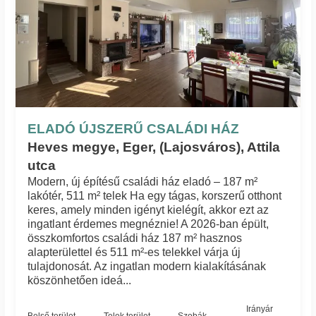
ELADÓ ÚJSZERŰ CSALÁDI HÁZ
Heves megye, Eger, (Lajosváros), Attila
utca
Modern, új építésű családi ház eladó – 187 m²
lakótér, 511 m² telek Ha egy tágas, korszerű otthont
keres, amely minden igényt kielégít, akkor ezt az
ingatlant érdemes megnéznie! A 2026-ban épült,
összkomfortos családi ház 187 m² hasznos
alapterülettel és 511 m²-es telekkel várja új
tulajdonosát. Az ingatlan modern kialakításának
köszönhetően ideá...
Irányár
Belső terület
Telek terület
Szobák