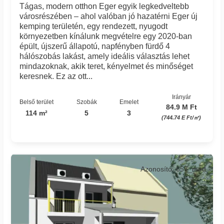
Tágas, modern otthon Eger egyik legkedveltebb
városrészében – ahol valóban jó hazatérni Eger új
kemping területén, egy rendezett, nyugodt
környezetben kínálunk megvételre egy 2020-ban
épült, újszerű állapotú, napfényben fürdő 4
hálószobás lakást, amely ideális választás lehet
mindazoknak, akik teret, kényelmet és minőséget
keresnek. Ez az ott...
Irányár
Belső terület
Szobák
Emelet
84.9 M Ft
114 m²
5
3
(744.74 E Ft/㎡)
Azonosító: 657_med