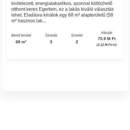
kivitelezett, energiatakarékos, azonnal költözhető
otthont keres Egerben, ez a lakás kiváló választás
lehet. Eladásra kínálok egy 68 m² alapterületű (58
m² hasznos lak...
Irányár
Belső terület
Szobák
Emelet
75.9 M Ft
68 m²
3
2
(1.12 M Ft/㎡)