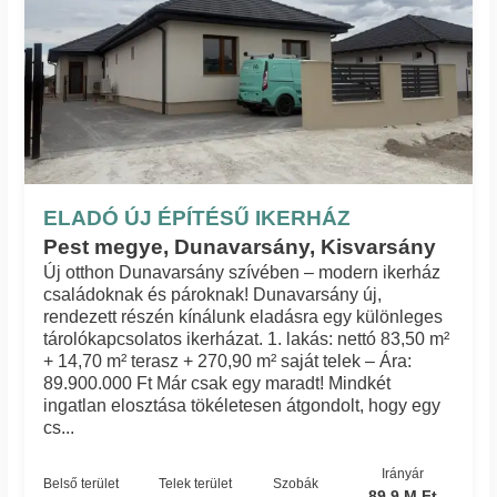
ELADÓ ÚJ ÉPÍTÉSŰ IKERHÁZ
Pest megye, Dunavarsány, Kisvarsány
Új otthon Dunavarsány szívében – modern ikerház
családoknak és pároknak! Dunavarsány új,
rendezett részén kínálunk eladásra egy különleges
tárolókapcsolatos ikerházat. 1. lakás: nettó 83,50 m²
+ 14,70 m² terasz + 270,90 m² saját telek – Ára:
89.900.000 Ft Már csak egy maradt! Mindkét
ingatlan elosztása tökéletesen átgondolt, hogy egy
cs...
Irányár
Belső terület
Telek terület
Szobák
89.9 M Ft