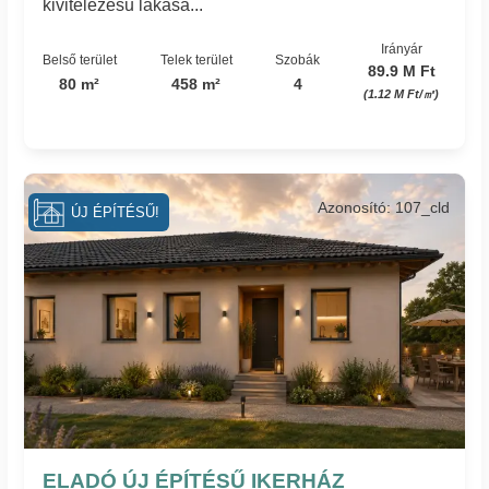
kivitelezésű lakása...
Irányár
Belső terület
Telek terület
Szobák
89.9 M Ft
80 m²
458 m²
4
(1.12 M Ft/㎡)
Azonosító: 107_cld
ÚJ ÉPÍTÉSŰ!
ELADÓ ÚJ ÉPÍTÉSŰ IKERHÁZ