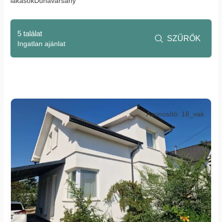
lakásokDunavarsány
5 találat
SZŰRŐK

Ingatlan ajánlat
Azonosító: 18_vak