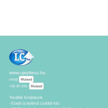
www.ujepitesu.hu
info@
Mutasd
+36-30-328-
Mutasd
További kínálatunk
- Eladó új építésű családi ház