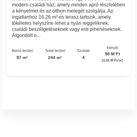
modern családi ház, amely minden apró részletében
a kényelmet és az otthon melegét szolgálja. Az
ingatlanhoz 16,26 m²-es terasz tartozik, amely
tökéletes helyszíne lehet a nyári reggeliknek,
családi beszélgetéseknek vagy esti pihenéseknek.
Átgondolt e...
Irányár
Belső terület
Telek terület
Szobák
98 M Ft
97 m²
244 m²
4
(1.01 M Ft/㎡)