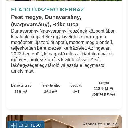
ELADÓ ÚJSZERŰ IKERHÁZ
Pest megye, Dunavarsány,
(Nagyvarsány), Béke utca
Dunavarsány Nagyvarsányi részének központjában
kínálunk megvételre egy kivételes minőségben
megépített, újszerű állapotú, modern megjelenésű,
teljeskörűen berendezett ikerházfelet. Az ingatlan
2022-ben épült, kimagasló műszaki tartalommal és
igényes, professzionális kivitelezéssel. A két
lakóegységet egy tároló választja el egymástól,
amely max...
Irányár
Belső terület
Telek terület
Szobák
112.9 M Ft
119 m²
364 m²
4+1
(948.74 E Ft/㎡)
Azonosító: 108_cld
ÚJ ÉPÍTÉSŰ!