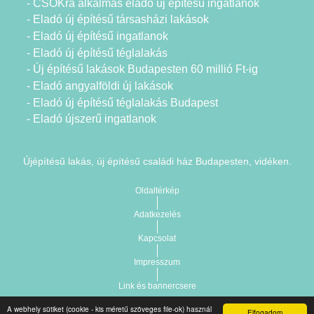
- CSOKra alkalmas eladó új építésű ingatlanok
- Eladó új építésű társasházi lakások
- Eladó új építésű ingatlanok
- Eladó új építésű téglalakás
- Új építésű lakások Budapesten 60 millió Ft-ig
- Eladó angyalföldi új lakások
- Eladó új építésű téglalakás Budapest
- Eladó újszerű ingatlanok
Újépítésű lakás, új építésű családi ház Budapesten, vidéken.
Oldaltérkép
Adatkezelés
Kapcsolat
Impresszum
Link és bannercsere
A webhely sütiket (cookie - kis méretű szöveges file-ok) használ
Elfogadom