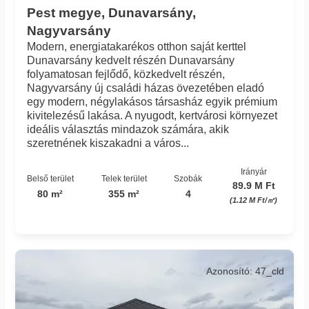
Pest megye, Dunavarsány,
Nagyvarsány
Modern, energiatakarékos otthon saját kerttel
Dunavarsány kedvelt részén Dunavarsány
folyamatosan fejlődő, közkedvelt részén,
Nagyvarsány új családi házas övezetében eladó
egy modern, négylakásos társasház egyik prémium
kivitelezésű lakása. A nyugodt, kertvárosi környezet
ideális választás mindazok számára, akik
szeretnének kiszakadni a város...
Irányár
Belső terület
Telek terület
Szobák
89.9 M Ft
80 m²
355 m²
4
(1.12 M Ft/㎡)
Azonosító: 47_cld