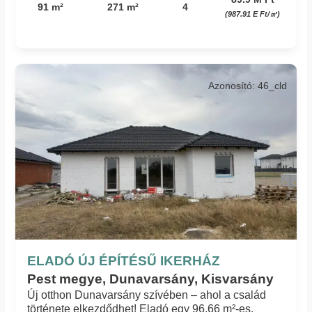
91 m²
271 m²
4
(987.91 E Ft/㎡)
Azonosító: 46_cld
ELADÓ ÚJ ÉPÍTÉSŰ IKERHÁZ
Pest megye, Dunavarsány, Kisvarsány
Új otthon Dunavarsány szívében – ahol a család
története elkezdődhet! Eladó egy 96.66 m²-es,