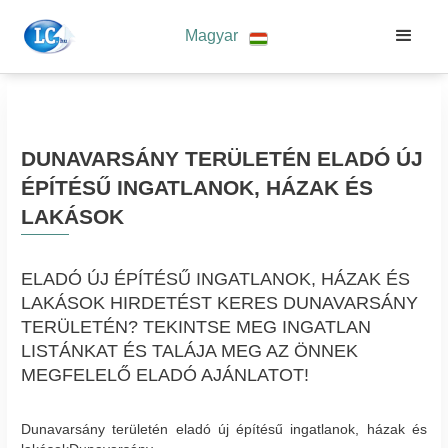
Magyar
DUNAVARSÁNY TERÜLETÉN ELADÓ ÚJ
ÉPÍTÉSŰ INGATLANOK, HÁZAK ÉS
LAKÁSOK
ELADÓ ÚJ ÉPÍTÉSŰ INGATLANOK, HÁZAK ÉS
LAKÁSOK HIRDETÉST KERES DUNAVARSÁNY
TERÜLETÉN? TEKINTSE MEG INGATLAN
LISTÁNKAT ÉS TALÁJA MEG AZ ÖNNEK
MEGFELELŐ ELADÓ AJÁNLATOT!
Dunavarsány területén eladó új építésű ingatlanok, házak és