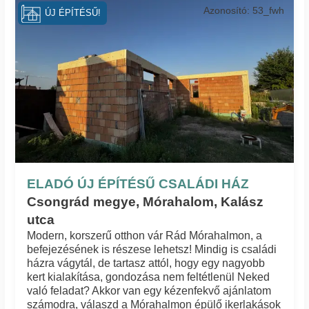
Azonosító: 53_fwh
ÚJ ÉPÍTÉSŰ!
ELADÓ ÚJ ÉPÍTÉSŰ CSALÁDI HÁZ
Csongrád megye, Mórahalom, Kalász
utca
Modern, korszerű otthon vár Rád Mórahalmon, a
befejezésének is részese lehetsz! Mindig is családi
házra vágytál, de tartasz attól, hogy egy nagyobb
kert kialakítása, gondozása nem feltétlenül Neked
való feladat? Akkor van egy kézenfekvő ajánlatom
számodra, válaszd a Mórahalmon épülő ikerlakások