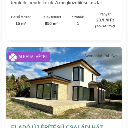
területtel rendelkezik. A megközelítése aszfal...
Irányár
Belső terület
Telek terület
Szobák
23.9 M Ft
15 m²
850 m²
1
(1.59 M Ft/㎡)
Azonosító: 94_fwh
ALKALMI VÉTEL
ELADÓ ÚJ ÉPÍTÉSŰ CSALÁDI HÁZ