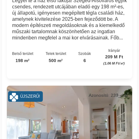
Legyél te a ház első lakója! Szeged-Alsóváros egyik
csendes, rendezett utcájában eladó egy 198 m²-es,
új állapotú, igényesen megépített tégla családi ház,
amelynek kivitelezése 2025-ben fejeződött be. A
modern építészeti megoldásoknak és a kiemelkedő
műszaki tartalomnak köszönhetően az ingatlan
mindenben megfelel a mai kor elvárásainak. Főb...
Irányár
Belső terület
Telek terület
Szobák
209 M Ft
198 m²
500 m²
6
(1.06 M Ft/㎡)
Azonosító: 239_coh
ÚJSZERŰ!