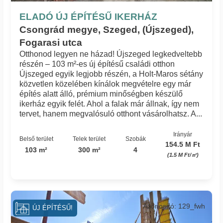
ELADÓ ÚJ ÉPÍTÉSŰ IKERHÁZ
Csongrád megye, Szeged, (Újszeged),
Fogarasi utca
Otthonod legyen ne házad! Újszeged legkedveltebb
részén – 103 m²-es új építésű családi otthon
Újszeged egyik legjobb részén, a Holt-Maros sétány
közvetlen közelében kínálok megvételre egy már
építés alatt álló, prémium minőségben készülő
ikerház egyik felét. Ahol a falak már állnak, így nem
tervet, hanem megvalósuló otthont vásárolhatsz. A...
Irányár
Belső terület
Telek terület
Szobák
154.5 M Ft
103 m²
300 m²
4
(1.5 M Ft/㎡)
Azonosító: 129_fwh
ÚJ ÉPÍTÉSŰ!