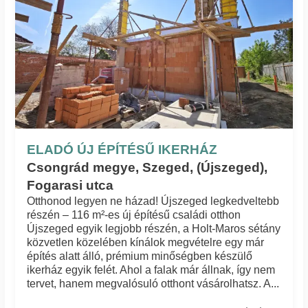
ELADÓ ÚJ ÉPÍTÉSŰ IKERHÁZ
Csongrád megye, Szeged, (Újszeged),
Fogarasi utca
Otthonod legyen ne házad! Újszeged legkedveltebb
részén – 116 m²-es új építésű családi otthon
Újszeged egyik legjobb részén, a Holt-Maros sétány
közvetlen közelében kínálok megvételre egy már
építés alatt álló, prémium minőségben készülő
ikerház egyik felét. Ahol a falak már állnak, így nem
tervet, hanem megvalósuló otthont vásárolhatsz. A...