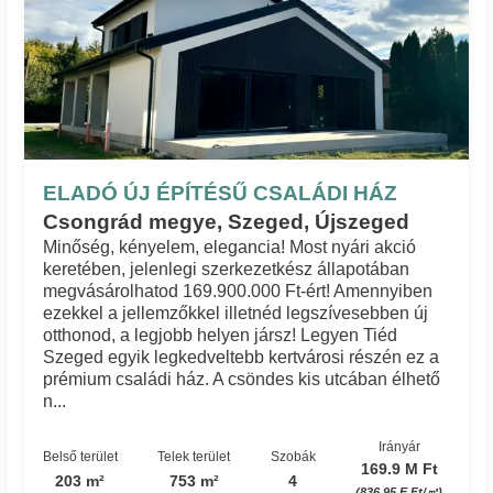
ELADÓ ÚJ ÉPÍTÉSŰ CSALÁDI HÁZ
Csongrád megye, Szeged, Újszeged
Minőség, kényelem, elegancia! Most nyári akció
keretében, jelenlegi szerkezetkész állapotában
megvásárolhatod 169.900.000 Ft-ért! Amennyiben
ezekkel a jellemzőkkel illetnéd legszívesebben új
otthonod, a legjobb helyen jársz! Legyen Tiéd
Szeged egyik legkedveltebb kertvárosi részén ez a
prémium családi ház. A csöndes kis utcában élhető
n...
Irányár
Belső terület
Telek terület
Szobák
169.9 M Ft
203 m²
753 m²
4
(836.95 E Ft/㎡)