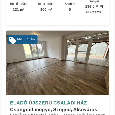
Irányár
Belső terület
Telek terület
Szobák
196.5 M Ft
131 m²
300 m²
5
(1.5 M Ft/㎡)
Azonosító: 262_coh
AKCIÓS ÁR
ELADÓ ÚJSZERŰ CSALÁDI HÁZ
Csongrád megye, Szeged, Alsóváros