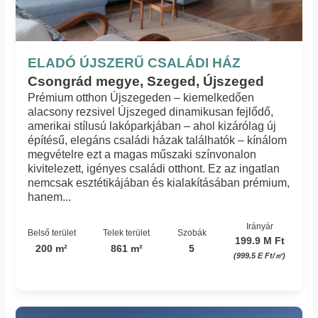
ELADÓ ÚJSZERŰ CSALÁDI HÁZ
Csongrád megye, Szeged, Újszeged
Prémium otthon Újszegeden – kiemelkedően
alacsony rezsivel Újszeged dinamikusan fejlődő,
amerikai stílusú lakóparkjában – ahol kizárólag új
építésű, elegáns családi házak találhatók – kínálom
megvételre ezt a magas műszaki színvonalon
kivitelezett, igényes családi otthont. Ez az ingatlan
nemcsak esztétikájában és kialakításában prémium,
hanem...
Irányár
Belső terület
Telek terület
Szobák
199.9 M Ft
200 m²
861 m²
5
(999.5 E Ft/㎡)