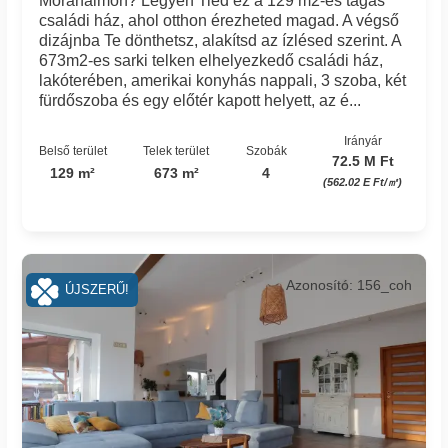
Mórahalmon? Legyen Tiéd ez a 129 m2-es tágas
családi ház, ahol otthon érezheted magad. A végső
dizájnba Te dönthetsz, alakítsd az ízlésed szerint. A
673m2-es sarki telken elhelyezkedő családi ház,
lakóterében, amerikai konyhás nappali, 3 szoba, két
fürdőszoba és egy előtér kapott helyett, az é...
Irányár
Belső terület
Telek terület
Szobák
72.5 M Ft
129 m²
673 m²
4
(562.02 E Ft/㎡)
Azonosító: 156_coh
ÚJSZERŰ!