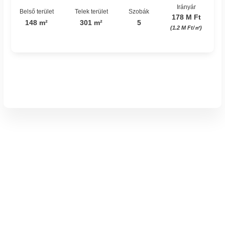
Irányár
Belső terület
Telek terület
Szobák
178 M Ft
148 m²
301 m²
5
(1.2 M Ft/㎡)