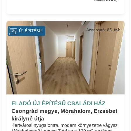
Azonosító: 85_fwh
ÚJ ÉPÍTÉSŰ!
ELADÓ ÚJ ÉPÍTÉSŰ CSALÁDI HÁZ
Csongrád megye, Mórahalom, Erzsébet
királyné útja
Kertvárosi nyugalomra, modern környezetre vágysz