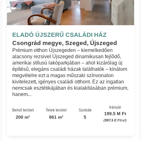
ELADÓ ÚJSZERŰ CSALÁDI HÁZ
Csongrád megye, Szeged, Újszeged
Prémium otthon Újszegeden – kiemelkedően
alacsony rezsivel Újszeged dinamikusan fejlődő,
amerikai stílusú lakóparkjában – ahol kizárólag új
építésű, elegáns családi házak találhatók – kínálom
megvételre ezt a magas műszaki színvonalon
kivitelezett, igényes családi otthont. Ez az ingatlan
nemcsak esztétikájában és kialakításában prémium,
hanem...
Irányár
Belső terület
Telek terület
Szobák
199.5 M Ft
200 m²
861 m²
5
(997.5 E Ft/㎡)