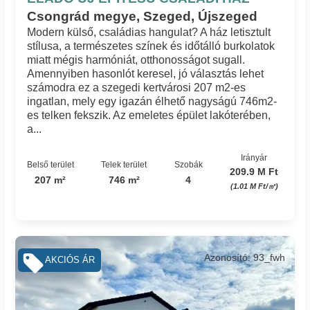
Csongrád megye, Szeged, Újszeged
Modern külső, családias hangulat? A ház letisztult
stílusa, a természetes színek és időtálló burkolatok
miatt mégis harmóniát, otthonosságot sugall.
Amennyiben hasonlót keresel, jó választás lehet
számodra ez a szegedi kertvárosi 207 m2-es
ingatlan, mely egy igazán élhető nagyságú 746m2-
es telken fekszik. Az emeletes épület lakóterében,
a...
Irányár
Belső terület
Telek terület
Szobák
209.9 M Ft
207 m²
746 m²
4
(1.01 M Ft/㎡)
Azonosító: 93_fwh
AKCIÓS ÁR