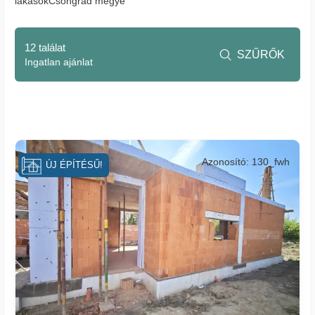
lakásokCsongrád megye
12 találat
SZŰRŐK

Ingatlan ajánlat
Azonosító: 130_fwh
ÚJ ÉPÍTÉSŰ!