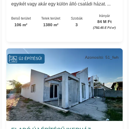
egyikét vagy akár egy külön álló családi házat. ...
Irányár
Belső terület
Telek terület
Szobák
84 M Ft
106 m²
1380 m²
3
(792.45 E Ft/㎡)
Azonosító: 51_fwh
ÚJ ÉPÍTÉSŰ!