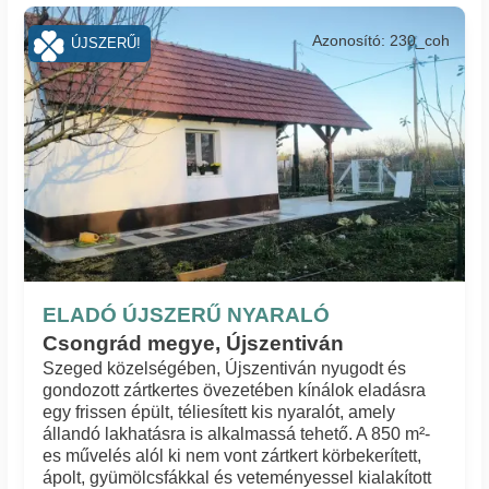
Azonosító: 230_coh
ÚJSZERŰ!
ELADÓ ÚJSZERŰ NYARALÓ
Csongrád megye, Újszentiván
Szeged közelségében, Újszentiván nyugodt és
gondozott zártkertes övezetében kínálok eladásra
egy frissen épült, téliesített kis nyaralót, amely
állandó lakhatásra is alkalmassá tehető. A 850 m²-
es művelés alól ki nem vont zártkert körbekerített,
ápolt, gyümölcsfákkal és veteményessel kialakított