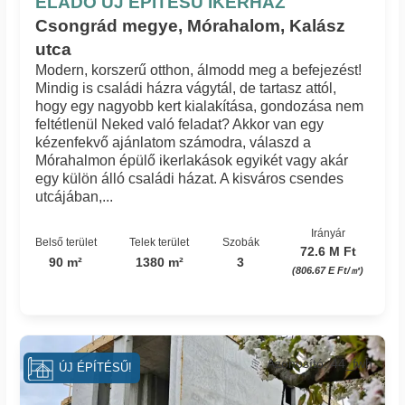
ELADÓ ÚJ ÉPÍTÉSŰ IKERHÁZ
Csongrád megye, Mórahalom, Kalász
utca
Modern, korszerű otthon, álmodd meg a befejezést!
Mindig is családi házra vágytál, de tartasz attól,
hogy egy nagyobb kert kialakítása, gondozása nem
feltétlenül Neked való feladat? Akkor van egy
kézenfekvő ajánlatom számodra, válaszd a
Mórahalmon épülő ikerlakások egyikét vagy akár
egy külön álló családi házat. A kisváros csendes
utcájában,...
Irányár
Belső terület
Telek terület
Szobák
72.6 M Ft
90 m²
1380 m²
3
(806.67 E Ft/㎡)
Azonosító: 44_fwh
ÚJ ÉPÍTÉSŰ!