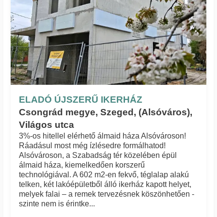
ELADÓ ÚJSZERŰ IKERHÁZ
Csongrád megye, Szeged, (Alsóváros),
Világos utca
3%-os hitellel elérhető álmaid háza Alsóvároson!
Ráadásul most még ízlésedre formálhatod!
Alsóvároson, a Szabadság tér közelében épül
álmaid háza, kiemelkedően korszerű
technológiával. A 602 m2-en fekvő, téglalap alakú
telken, két lakóépületből álló ikerház kapott helyet,
melyek falai – a remek tervezésnek köszönhetően -
szinte nem is érintke...