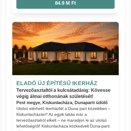
84.9 M Ft
ELADÓ ÚJ ÉPÍTÉSŰ IKERHÁZ
Tervezőasztaltól a kulcsátadásig: Kövesse
végig álmai otthonának születését!
Pest megye, Kiskunlacháza, Dunaparti üdülő
Utolsó elérhető ikerházfél a Duna-part közelében –
Kiskunlacházán!! Az egyik lakás már a
tervezőasztalról elkelt – ne maradjon le az utolsó
lehetőségről! Kiskunlacháza közkedvelt Duna-parti