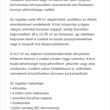
kertvárosias környezetben szeretnének élni Budapest
könnyű elérhetősége mellett.
Az ingatlan nettó 99 m² alapterületű, praktikus és élhető
elrendezéssel rendelkezik. A ház központja a tágas,
világos amerikai konyhás nappali, amely közvetlen
kapcsolatban áll a 12,38 m²-es terasszal, így tökéletes
helyszíne lehet a családi és baráti összejöveteleknek
vagy a nyugodt esti kikapcsolódásnak.
A 412 m²-es, teljesen körbekerített telek kényelmes
életteret biztosít a család minden tagja számára. A kert
kiváló lehetőséget nyújt pihenőkert, játszótér vagy akár
medencés, modern udvar kialakítására is, miközben
méretének köszönhetően könnyen karbantartható.
Az ingatlan helyiségei:
• előszoba
• 4 külön nyíló hálószoba
• amerikai konyhás nappali
• fürdőszoba
• külön vendég WC kézmosóval