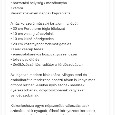
• háztartási helyiség / mosókonyha
• kamra
•terasz közvetlen nappali kapcsolattal
A ház korszerű műszaki tartalommal épül:
• 30 cm Porotherm tégla főfalazat
• 10 cm vastag válaszfalak
• 10 cm külső hőszigetelés
• 20 cm kőzetgyapot födémszigetelés
• Leier cserép fedés
• energiatakarékos hőszivattyús rendszer
• teljes padlófűtés
• törölközőszárítós radiátor a fürdőszobában
Az ingatlan modern kialakítása, világos terei és
családbarát elrendezése hosszú távon is kényelmes
otthont biztosít. A külön nyíló szobák ideálisak
gyerekszobának, dolgozószobának vagy akár
vendégszobának.
Kiskunlacháza egyre népszerűbb választás azok
számára, akik nyugodt, élhető környezetet keresnek,