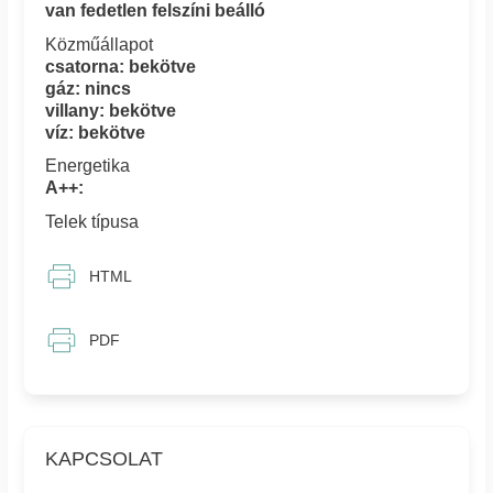
van fedetlen felszíni beálló
Közműállapot
csatorna: bekötve
gáz: nincs
villany: bekötve
víz: bekötve
Energetika
A++:
Telek típusa
HTML
PDF
KAPCSOLAT