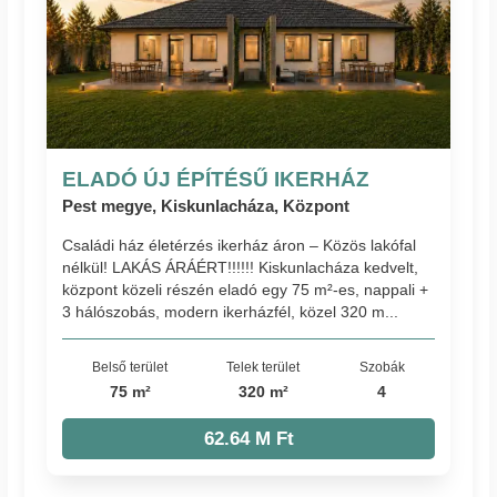
ELADÓ ÚJ ÉPÍTÉSŰ IKERHÁZ
Pest megye, Kiskunlacháza, Központ
Családi ház életérzés ikerház áron – Közös lakófal
nélkül! LAKÁS ÁRÁÉRT!!!!!! Kiskunlacháza kedvelt,
központ közeli részén eladó egy 75 m²-es, nappali +
3 hálószobás, modern ikerházfél, közel 320 m...
Belső terület
Telek terület
Szobák
75 m²
320 m²
4
62.64 M Ft