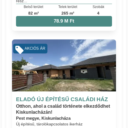
rész...
Belső terület
Telek terület
Szobák
82 m²
265 m²
4
78.9 M Ft
AKCIÓS ÁR
ELADÓ ÚJ ÉPÍTÉSŰ CSALÁDI HÁZ
Otthon, ahol a család története elkezdődhet
Kiskunlacházán!
Pest megye, Kiskunlacháza
Új építésű, tárolókapcsolatos ikerház