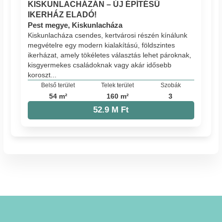
KISKUNLACHÁZÁN – ÚJ ÉPÍTÉSŰ
IKERHÁZ ELADÓ!
Pest megye, Kiskunlacháza
Kiskunlacháza csendes, kertvárosi részén kínálunk
megvételre egy modern kialakítású, földszintes
ikerházat, amely tökéletes választás lehet pároknak,
kisgyermekes családoknak vagy akár idősebb
koroszt...
Belső terület
Telek terület
Szobák
54 m²
160 m²
3
52.9 M Ft