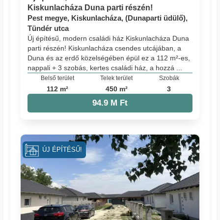
Kiskunlacháza Duna parti részén!
Pest megye, Kiskunlacháza, (Dunaparti üdülő),
Tündér utca
Új építésű, modern családi ház Kiskunlacháza Duna
parti részén! Kiskunlacháza csendes utcájában, a
Duna és az erdő közelségében épül ez a 112 m²-es,
nappali + 3 szobás, kertes családi ház, a hozzá ...
Belső terület
Telek terület
Szobák
112 m²
450 m²
3
94.9 M Ft
ÚJ ÉPÍTÉSŰ!