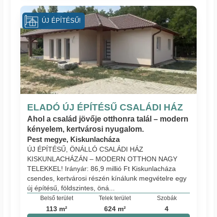
ÚJ ÉPÍTÉSŰ!
ELADÓ ÚJ ÉPÍTÉSŰ CSALÁDI HÁZ
Ahol a család jövője otthonra talál – modern
kényelem, kertvárosi nyugalom.
Pest megye, Kiskunlacháza
ÚJ ÉPÍTÉSŰ, ÖNÁLLÓ CSALÁDI HÁZ
KISKUNLACHÁZÁN – MODERN OTTHON NAGY
TELEKKEL! Irányár: 86,9 millió Ft Kiskunlacháza
csendes, kertvárosi részén kínálunk megvételre egy
új építésű, földszintes, öná...
Belső terület
Telek terület
Szobák
113 m²
624 m²
4