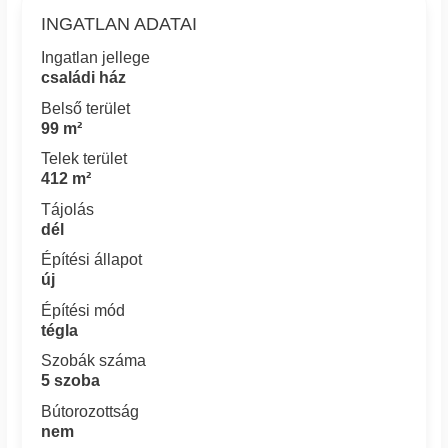
INGATLAN ADATAI
Ingatlan jellege
családi ház
Belső terület
99 m²
Telek terület
412 m²
Tájolás
dél
Építési állapot
új
Építési mód
tégla
Szobák száma
5 szoba
Bútorozottság
nem