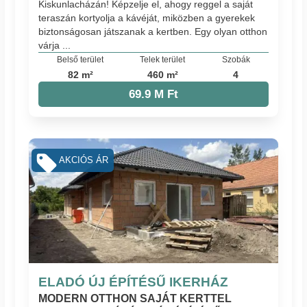
Kiskunlacházán! Képzelje el, ahogy reggel a saját
teraszán kortyolja a kávéját, miközben a gyerekek
biztonságosan játszanak a kertben. Egy olyan otthon
várja ...
Belső terület
Telek terület
Szobák
82 m²
460 m²
4
69.9 M Ft
AKCIÓS ÁR
ELADÓ ÚJ ÉPÍTÉSŰ IKERHÁZ
MODERN OTTHON SAJÁT KERTTEL