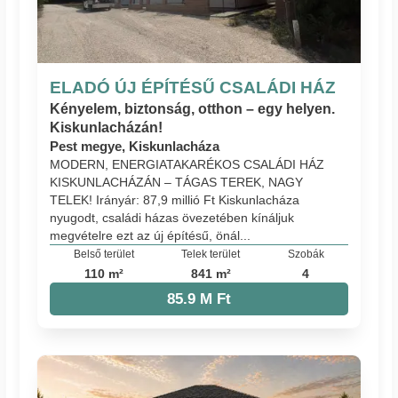
ELADÓ ÚJ ÉPÍTÉSŰ CSALÁDI HÁZ
Kényelem, biztonság, otthon – egy helyen.
Kiskunlacházán!
Pest megye, Kiskunlacháza
MODERN, ENERGIATAKARÉKOS CSALÁDI HÁZ
KISKUNLACHÁZÁN – TÁGAS TEREK, NAGY
TELEK! Irányár: 87,9 millió Ft Kiskunlacháza
nyugodt, családi házas övezetében kínáljuk
megvételre ezt az új építésű, önál...
Belső terület
Telek terület
Szobák
110 m²
841 m²
4
85.9 M Ft