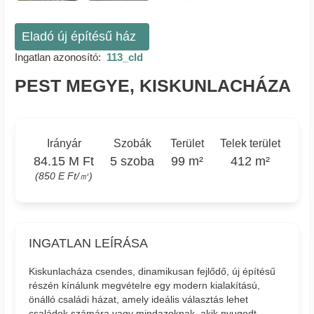
Eladó új építésű ház
Ingatlan azonosító:
113_cld
PEST MEGYE, KISKUNLACHÁZA
Irányár
Szobák
Terület
Telek terület
84.15 M Ft
5 szoba
99 m²
412 m²
(850 E Ft/㎡)
INGATLAN LEÍRÁSA
Kiskunlacháza csendes, dinamikusan fejlődő, új építésű
részén kínálunk megvételre egy modern kialakítású,
önálló családi házat, amely ideális választás lehet
családok számára vagy mindazoknak, akik nyugodt,