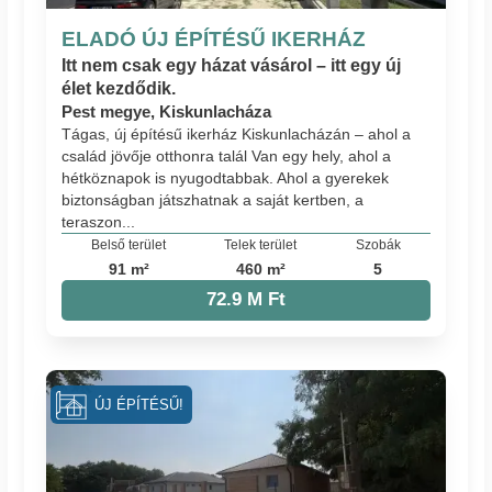
ELADÓ ÚJ ÉPÍTÉSŰ IKERHÁZ
Itt nem csak egy házat vásárol – itt egy új
élet kezdődik.
Pest megye, Kiskunlacháza
Tágas, új építésű ikerház Kiskunlacházán – ahol a
család jövője otthonra talál Van egy hely, ahol a
hétköznapok is nyugodtabbak. Ahol a gyerekek
biztonságban játszhatnak a saját kertben, a
teraszon...
Belső terület
Telek terület
Szobák
91 m²
460 m²
5
72.9 M Ft
ÚJ ÉPÍTÉSŰ!