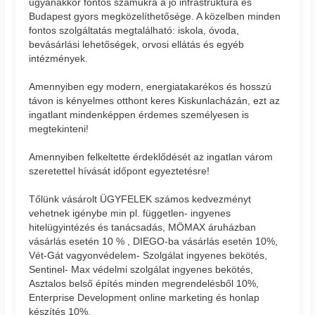
ugyanakkor fontos számukra a jó infrastruktúra és
Budapest gyors megközelíthetősége. A közelben minden
fontos szolgáltatás megtalálható: iskola, óvoda,
bevásárlási lehetőségek, orvosi ellátás és egyéb
intézmények.
Amennyiben egy modern, energiatakarékos és hosszú
távon is kényelmes otthont keres Kiskunlacházán, ezt az
ingatlant mindenképpen érdemes személyesen is
megtekinteni!
Amennyiben felkeltette érdeklődését az ingatlan várom
szeretettel hívását időpont egyeztetésre!
Tőlünk vásárolt ÜGYFELEK számos kedvezményt
vehetnek igénybe min pl. független- ingyenes
hitelügyintézés és tanácsadás, MÖMAX áruházban
vásárlás esetén 10 % , DIEGO-ba vásárlás esetén 10%,
Vét-Gát vagyonvédelem- Szolgálat ingyenes bekötés,
Sentinel- Max védelmi szolgálat ingyenes bekötés,
Asztalos belső építés minden megrendelésből 10%,
Enterprise Development online marketing és honlap
készítés 10%.