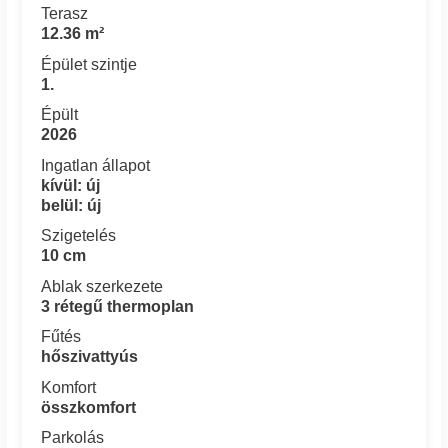
Terasz
12.36 m²
Épület szintje
1.
Épült
2026
Ingatlan állapot
kívül: új
belül: új
Szigetelés
10 cm
Ablak szerkezete
3 rétegű thermoplan
Fűtés
hőszivattyús
Komfort
összkomfort
Parkolás