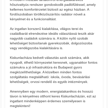
hőszivattyús rendszer gondoskodik padlófűtéssel, amely
kellemes komfortérzetet biztosít az egész házban. A
fürdőszobában törölközőszárítós radiátor növeli a
kényelmet és a funkcionalitást.
Az ingatlan korszerű kialakítása, világos terei és
családbarát elrendezése ideális választássá teszik akár
nagyobb családok számára is. A külön nyíló szobák
lehetőséget biztosítanak gyerekszobák, dolgozószoba
vagy vendégszoba kialakítására is.
Kiskunlacháza kedvelt választás azok számára, akik
nyugodt, élhető környezetet keresnek, ugyanakkor fontos
számukra a jó infrastruktúra és Budapest gyors
megközelíthetősége. A közelben minden fontos
szolgáltatás megtalálható: iskola, óvoda, bevásárlási
lehetőségek, orvosi rendelő és egyéb intézmények.
Amennyiben egy modern, energiatakarékos és hosszú
távon is kényelmes otthont keres Kiskunlacházán, ezt az
ingatlant mindenképpen érdemes személyesen is
megtekinteni!