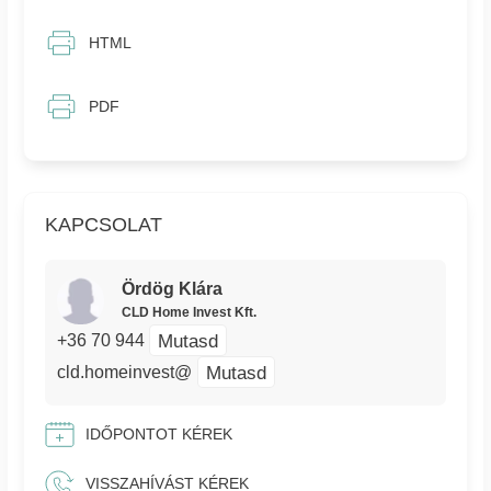
HTML
PDF
KAPCSOLAT
Ördög Klára
CLD Home Invest Kft.
Mutasd
+36 70 944
Mutasd
cld.homeinvest@
IDŐPONTOT KÉREK
VISSZAHÍVÁST KÉREK