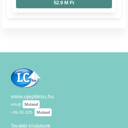
52.9 M Ft
www.ujepitesu.hu
info@
Mutasd
+36-30-328-
Mutasd
További kínálatunk