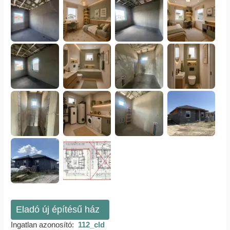
Eladó új építésű ház
Ingatlan azonosító:
112_cld