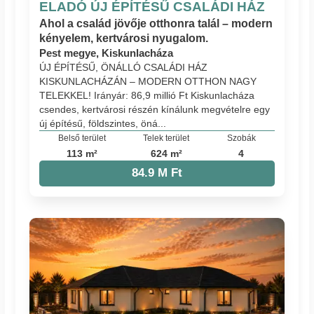
ELADÓ ÚJ ÉPÍTÉSŰ CSALÁDI HÁZ
Ahol a család jövője otthonra talál – modern
kényelem, kertvárosi nyugalom.
Pest megye, Kiskunlacháza
ÚJ ÉPÍTÉSŰ, ÖNÁLLÓ CSALÁDI HÁZ
KISKUNLACHÁZÁN – MODERN OTTHON NAGY
TELEKKEL! Irányár: 86,9 millió Ft Kiskunlacháza
csendes, kertvárosi részén kínálunk megvételre egy
új építésű, földszintes, öná...
Belső terület
Telek terület
Szobák
113 m²
624 m²
4
84.9 M Ft