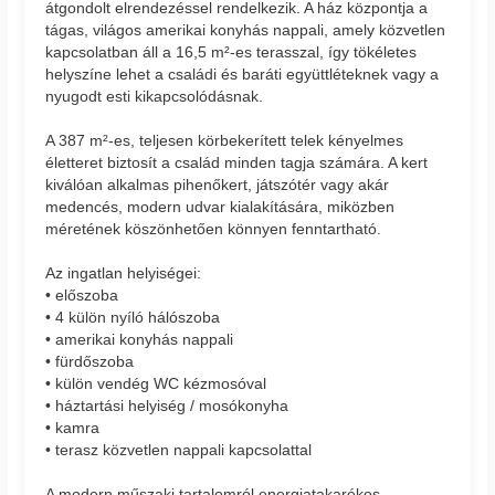
átgondolt elrendezéssel rendelkezik. A ház központja a
tágas, világos amerikai konyhás nappali, amely közvetlen
kapcsolatban áll a 16,5 m²-es terasszal, így tökéletes
helyszíne lehet a családi és baráti együttléteknek vagy a
nyugodt esti kikapcsolódásnak.
A 387 m²-es, teljesen körbekerített telek kényelmes
életteret biztosít a család minden tagja számára. A kert
kiválóan alkalmas pihenőkert, játszótér vagy akár
medencés, modern udvar kialakítására, miközben
méretének köszönhetően könnyen fenntartható.
Az ingatlan helyiségei:
• előszoba
• 4 külön nyíló hálószoba
• amerikai konyhás nappali
• fürdőszoba
• külön vendég WC kézmosóval
• háztartási helyiség / mosókonyha
• kamra
• terasz közvetlen nappali kapcsolattal
A modern műszaki tartalomról energiatakarékos