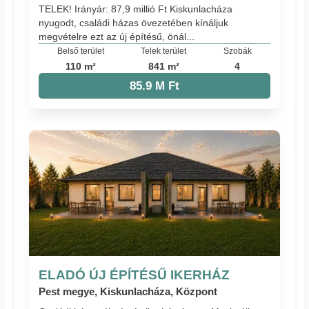
TELEK! Irányár: 87,9 millió Ft Kiskunlacháza
nyugodt, családi házas övezetében kínáljuk
megvételre ezt az új építésű, önál...
Belső terület
Telek terület
Szobák
110 m²
841 m²
4
85.9 M Ft
ELADÓ ÚJ ÉPÍTÉSŰ IKERHÁZ
Pest megye, Kiskunlacháza, Központ