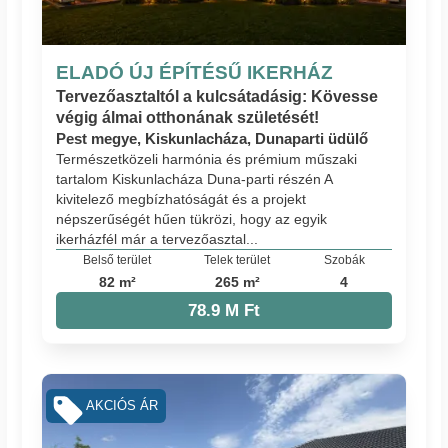
ELADÓ ÚJ ÉPÍTÉSŰ IKERHÁZ
Tervezőasztaltól a kulcsátadásig: Kövesse
végig álmai otthonának születését!
Pest megye, Kiskunlacháza, Dunaparti üdülő
Természetközeli harmónia és prémium műszaki
tartalom Kiskunlacháza Duna-parti részén A
kivitelező megbízhatóságát és a projekt
népszerűségét hűen tükrözi, hogy az egyik
ikerházfél már a tervezőasztal...
Belső terület
Telek terület
Szobák
82 m²
265 m²
4
78.9 M Ft
AKCIÓS ÁR