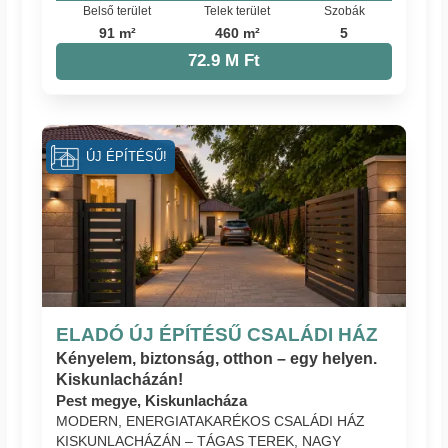
Belső terület
Telek terület
Szobák
91 m²
460 m²
5
72.9 M Ft
ÚJ ÉPÍTÉSŰ!
ELADÓ ÚJ ÉPÍTÉSŰ CSALÁDI HÁZ
Kényelem, biztonság, otthon – egy helyen.
Kiskunlacházán!
Pest megye, Kiskunlacháza
MODERN, ENERGIATAKARÉKOS CSALÁDI HÁZ
KISKUNLACHÁZÁN – TÁGAS TEREK, NAGY