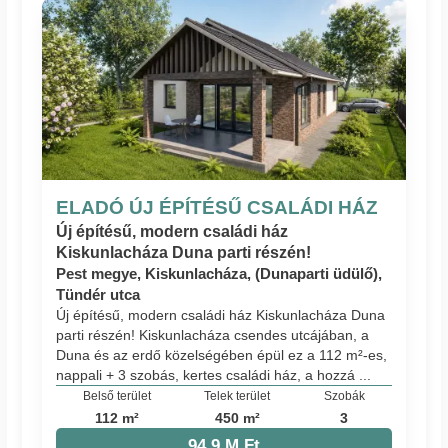
ELADÓ ÚJ ÉPÍTÉSŰ CSALÁDI HÁZ
Új építésű, modern családi ház
Kiskunlacháza Duna parti részén!
Pest megye, Kiskunlacháza, (Dunaparti üdülő),
Tündér utca
Új építésű, modern családi ház Kiskunlacháza Duna
parti részén! Kiskunlacháza csendes utcájában, a
Duna és az erdő közelségében épül ez a 112 m²-es,
nappali + 3 szobás, kertes családi ház, a hozzá ...
Belső terület
Telek terület
Szobák
112 m²
450 m²
3
94.9 M Ft