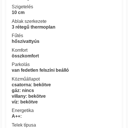
Szigetelés
10 cm
Ablak szerkezete
3 rétegű thermoplan
Fűtés
hőszivattyús
Komfort
összkomfort
Parkolás
van fedetlen felszíni beálló
Közműállapot
csatorna: bekötve
gáz: nincs
villany: bekötve
víz: bekötve
Energetika
A++:
Telek típusa