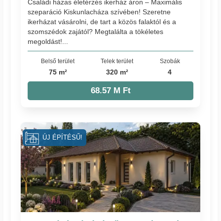
Családi házas életérzés ikerház áron – Maximális
szeparáció Kiskunlacháza szívében! Szeretne
ikerházat vásárolni, de tart a közös falaktól és a
szomszédok zajától? Megtalálta a tökéletes
megoldást!...
Belső terület
Telek terület
Szobák
75 m²
320 m²
4
68.57 M Ft
ÚJ ÉPÍTÉSŰ!