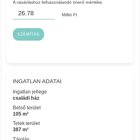
A vásárláshoz felhasználandó önerő mértéke:
Millió Ft
SZÁMÍTÁS
INGATLAN ADATAI
Ingatlan jellege
családi ház
Belső terület
105 m²
Telek terület
387 m²
Tájolás