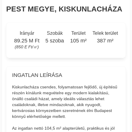
PEST MEGYE, KISKUNLACHÁZA
Irányár
Szobák
Terület
Telek terület
89.25 M Ft
5 szoba
105 m²
387 m²
(850 E Ft/㎡)
INGATLAN LEÍRÁSA
Kiskunlacháza csendes, folyamatosan fejlődő, új építésű
részén kínálunk megvételre egy modern kialakítású,
önálló családi házat, amely ideális választás lehet
családoknak, illetve mindazoknak, akik nyugodt,
kertvárosias környezetben szeretnének élni Budapest
könnyű elérhetősége mellett.
Az ingatlan nettó 104,5 m² alapterületű, praktikus és jól