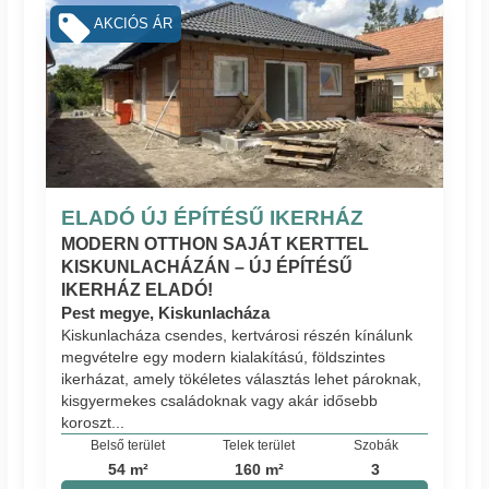
AKCIÓS ÁR
ELADÓ ÚJ ÉPÍTÉSŰ IKERHÁZ
MODERN OTTHON SAJÁT KERTTEL
KISKUNLACHÁZÁN – ÚJ ÉPÍTÉSŰ
IKERHÁZ ELADÓ!
Pest megye, Kiskunlacháza
Kiskunlacháza csendes, kertvárosi részén kínálunk
megvételre egy modern kialakítású, földszintes
ikerházat, amely tökéletes választás lehet pároknak,
kisgyermekes családoknak vagy akár idősebb
koroszt...
Belső terület
Telek terület
Szobák
54 m²
160 m²
3