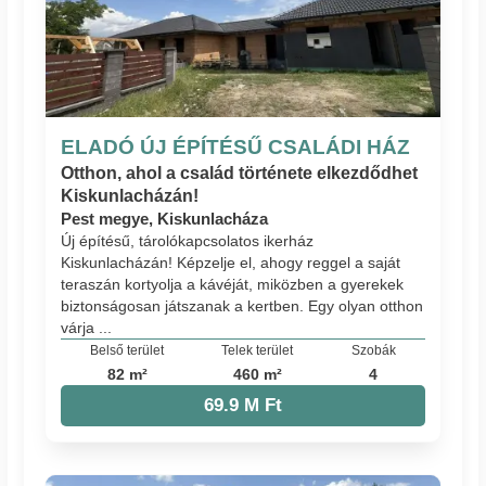
ELADÓ ÚJ ÉPÍTÉSŰ CSALÁDI HÁZ
Otthon, ahol a család története elkezdődhet
Kiskunlacházán!
Pest megye, Kiskunlacháza
Új építésű, tárolókapcsolatos ikerház
Kiskunlacházán! Képzelje el, ahogy reggel a saját
teraszán kortyolja a kávéját, miközben a gyerekek
biztonságosan játszanak a kertben. Egy olyan otthon
várja ...
Belső terület
Telek terület
Szobák
82 m²
460 m²
4
69.9 M Ft