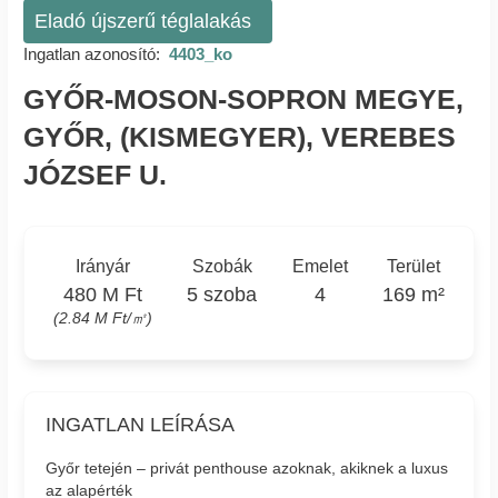
Eladó újszerű téglalakás
Ingatlan azonosító:
4403_ko
GYŐR-MOSON-SOPRON MEGYE,
GYŐR, (KISMEGYER), VEREBES
JÓZSEF U.
Irányár
Szobák
Emelet
Terület
480 M Ft
5 szoba
4
169 m²
(2.84 M Ft/㎡)
INGATLAN LEÍRÁSA
Győr tetején – privát penthouse azoknak, akiknek a luxus
az alapérték