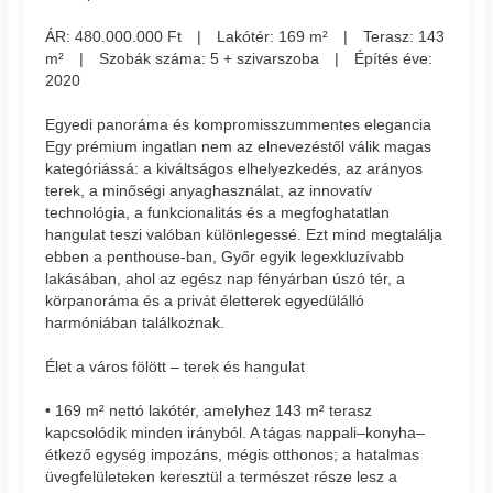
ÁR: 480.000.000 Ft | Lakótér: 169 m² | Terasz: 143
m² | Szobák száma: 5 + szivarszoba | Építés éve:
2020
Egyedi panoráma és kompromisszummentes elegancia
Egy prémium ingatlan nem az elnevezéstől válik magas
kategóriássá: a kiváltságos elhelyezkedés, az arányos
terek, a minőségi anyaghasználat, az innovatív
technológia, a funkcionalitás és a megfoghatatlan
hangulat teszi valóban különlegessé. Ezt mind megtalálja
ebben a penthouse-ban, Győr egyik legexkluzívabb
lakásában, ahol az egész nap fényárban úszó tér, a
körpanoráma és a privát életterek egyedülálló
harmóniában találkoznak.
Élet a város fölött – terek és hangulat
• 169 m² nettó lakótér, amelyhez 143 m² terasz
kapcsolódik minden irányból. A tágas nappali–konyha–
étkező egység impozáns, mégis otthonos; a hatalmas
üvegfelületeken keresztül a természet része lesz a