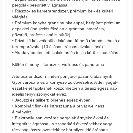
pergolák beépített világítással.
• Riasztó- és kamerarendszer, prémium bel- és kültéri
világítás.
• Prémium konyha gránit munkalappal, beépített prémium
gépekkel (indukciós főzőlap a gránitba integrálva,
gőzsütő, professzionális hűtők).
• Privát lift közvetlenül a lakásba; fűthető rámpás lehajtó a
teremgarázsba (10 állásos, rácsos elválasztású).
• Akadálymentesített kialakítás és teljes körű klimatizálás.
Kültéri élmény – teraszok, wellness és panoráma
A teraszrendszer minden pontjáról pazar kilátás nyílik
Győr városára és a környező zöldövezetre. A délnyugat–
északkelet tájolásnak köszönhetően a terasz egész nap
ideális fényviszonyokat élvez.
• Jacuzzi és télikert: pihenés egész évben.
• Kombinált finn- és infraszauna a privát wellness
élményért.
• Elektronikusan vezérelt pergolák árnyékolókkal és
integrált világítással: a szabadtéri étkezésekhez vagy
társasági összejövetelekhez bármilyen időjárásban.