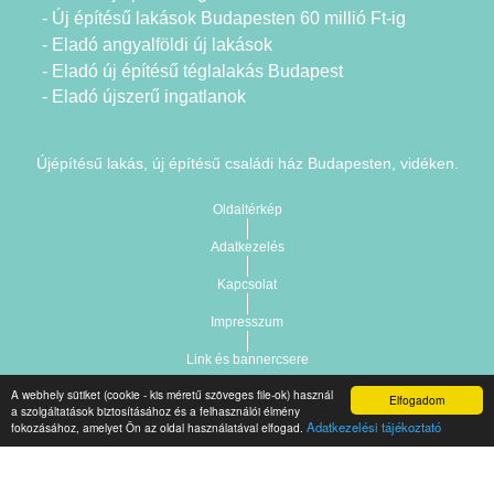
- Új építésű lakások Budapesten 60 millió Ft-ig
- Eladó angyalföldi új lakások
- Eladó új építésű téglalakás Budapest
- Eladó újszerű ingatlanok
Újépítésű lakás, új építésű családi ház Budapesten, vidéken.
Oldaltérkép
Adatkezelés
Kapcsolat
Impresszum
Link és bannercsere
A webhely sütiket (cookie - kis méretű szöveges file-ok) használ
Elfogadom
a szolgáltatások biztosításához és a felhasználói élmény
Vár-Köz Kft. - Ingatlan nyilvántartó, ügyviteli és
Copyright © 2021.
Adatkezelési tájékoztató
fokozásához, amelyet Ön az oldal használatával elfogad.
adminisztrációs szoftver