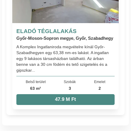
ELADÓ TÉGLALAKÁS
Győr-Moson-Sopron megye, Győr, Szabadhegy
A Komplex Ingatlaniroda megvételre kínál Győr-
Szabadhegyen egy 63,38 nm-es lakást. A ingatlan
egy 9 lakásos társasházban található. Az árban
benne van a 30 cm födém és tető szigetelés és a
gipszkar...
Belső terület
Szobák
Emelet
63 m²
3
2
47.9 M Ft