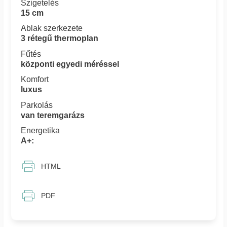
Szigetelés
15 cm
Ablak szerkezete
3 rétegű thermoplan
Fűtés
központi egyedi méréssel
Komfort
luxus
Parkolás
van teremgarázs
Energetika
A+:
HTML
PDF