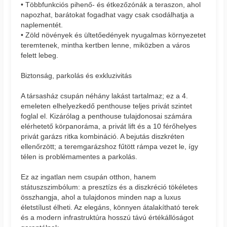
• Többfunkciós pihenő- és étkezőzónák a teraszon, ahol
napozhat, barátokat fogadhat vagy csak csodálhatja a
naplementét.
• Zöld növények és ültetőedények nyugalmas környezetet
teremtenek, mintha kertben lenne, miközben a város
felett lebeg.
Biztonság, parkolás és exkluzivitás
A társasház csupán néhány lakást tartalmaz; ez a 4.
emeleten elhelyezkedő penthouse teljes privát szintet
foglal el. Kizárólag a penthouse tulajdonosai számára
elérhetető körpanoráma, a privát lift és a 10 férőhelyes
privát garázs ritka kombináció. A bejutás diszkréten
ellenőrzött; a teremgarázshoz fűtött rámpa vezet le, így
télen is problémamentes a parkolás.
Ez az ingatlan nem csupán otthon, hanem
státuszszimbólum: a presztízs és a diszkréció tökéletes
összhangja, ahol a tulajdonos minden nap a luxus
életstílust élheti. Az elegáns, könnyen átalakítható terek
és a modern infrastruktúra hosszú távú értékállóságot