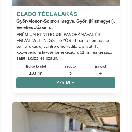
ELADÓ TÉGLALAKÁS
Győr-Moson-Sopron megye, Győr, (Kismegyer),
Verebes József u.
PRÉMIUM PENTHOUSE PANORÁMÁVAL ÉS
PRIVÁT WELLNESS – GYŐR Ebben a penthouse
ban a luxus új szintre emelkedik: a privát lift
közvetlenül a lakótérbe érkezik, a 61 nm es teraszon
saját jakuzzi és szaun...
Belső terület
Szobák
Emelet
133 m²
5
4
275 M Ft