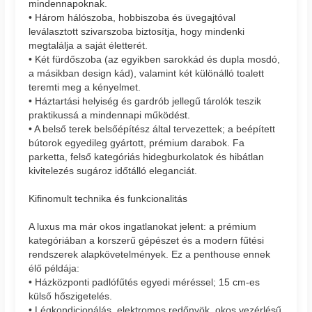
mindennapoknak.
• Három hálószoba, hobbiszoba és üvegajtóval
leválasztott szivarszoba biztosítja, hogy mindenki
megtalálja a saját életterét.
• Két fürdőszoba (az egyikben sarokkád és dupla mosdó,
a másikban design kád), valamint két különálló toalett
teremti meg a kényelmet.
• Háztartási helyiség és gardrób jellegű tárolók teszik
praktikussá a mindennapi működést.
• A belső terek belsőépítész által tervezettek; a beépített
bútorok egyedileg gyártott, prémium darabok. Fa
parketta, felső kategóriás hidegburkolatok és hibátlan
kivitelezés sugároz időtálló eleganciát.
Kifinomult technika és funkcionalitás
A luxus ma már okos ingatlanokat jelent: a prémium
kategóriában a korszerű gépészet és a modern fűtési
rendszerek alapkövetelmények. Ez a penthouse ennek
élő példája:
• Házközponti padlófűtés egyedi méréssel; 15 cm-es
külső hőszigetelés.
• Légkondicionálás, elektromos redőnyök, okos vezérlésű