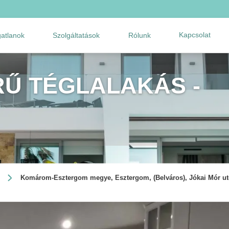
Kapcsolat
gatlanok
Szolgáltatások
Rólunk
Ű TÉGLALAKÁS -
Komárom-Esztergom megye, Esztergom, (Belváros), Jókai Mór utc