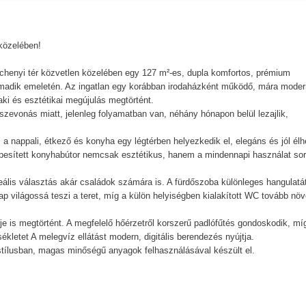
közelében!
chenyi tér közvetlen közelében egy 127 m²-es, dupla komfortos, prémium
harmadik emeletén. Az ingatlan egy korábban irodaházként működő, mára moder
aki és esztétikai megújulás megtörtént.
szevonás miatt, jelenleg folyamatban van, néhány hónapon belül lezajlik,
ol a nappali, étkező és konyha egy légtérben helyezkedik el, elegáns és jól élh
 gépesített konyhabútor nemcsak esztétikus, hanem a mindennapi használat so
eális választás akár családok számára is. A fürdőszoba különleges hangulatá
 világossá teszi a teret, míg a külön helyiségben kialakított WC tovább növe
eréje is megtörtént. A megfelelő hőérzetről korszerű padlófűtés gondoskodik, mí
letet A melegvíz ellátást modern, digitális berendezés nyújtja.
 stílusban, magas minőségű anyagok felhasználásával készült el.