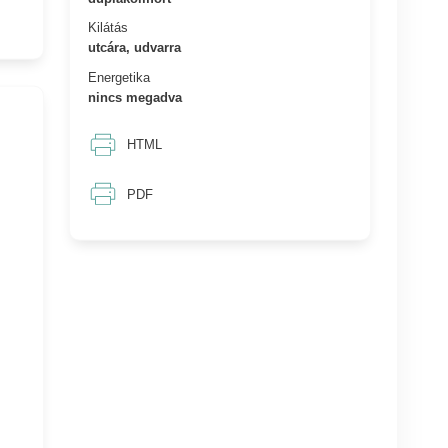
Kilátás
utcára, udvarra
Energetika
nincs megadva
HTML
PDF