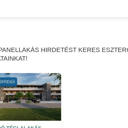
 PANELLAKÁS HIRDETÉST KERES ESZTE
TAINKAT!
ÉPÍTÉSŰ!
DÓ TÉGLALAKÁS