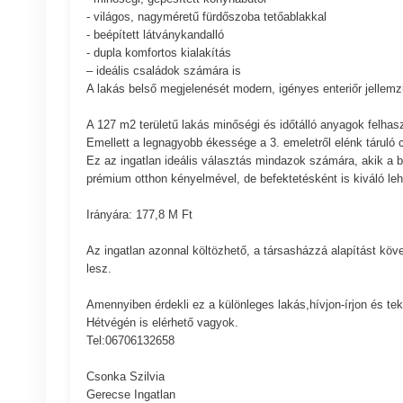
- világos, nagyméretű fürdőszoba tetőablakkal
- beépített látványkandalló
- dupla komfortos kialakítás
– ideális családok számára is
A lakás belső megjelenését modern, igényes enteriőr jellemzi
A 127 m2 területű lakás minőségi és időtálló anyagok felhas
Emellett a legnagyobb ékessége a 3. emeletről elénk táruló
Ez az ingatlan ideális választás mindazok számára, akik a be
prémium otthon kényelmével, de befektetésként is kiváló le
Irányára: 177,8 M Ft
Az ingatlan azonnal költözhető, a társasházzá alapítást köv
lesz.
Amennyiben érdekli ez a különleges lakás,hívjon-írjon és t
Hétvégén is elérhető vagyok.
Tel:06706132658
Csonka Szilvia
Gerecse Ingatlan