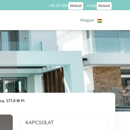
+36-30-328-
info@
Mutasd
Mutasd
Magyar
a, 177.8 M Ft
KAPCSOLAT