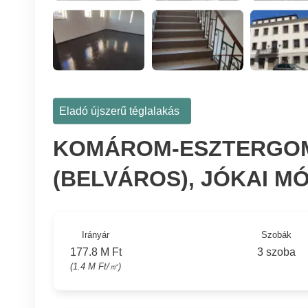
Eladó újszerű téglalakás
KOMÁROM-ESZTERGOM
(BELVÁROS), JÓKAI M
Irányár
Szobák
177.8 M Ft
3 szoba
(1.4 M Ft/㎡)