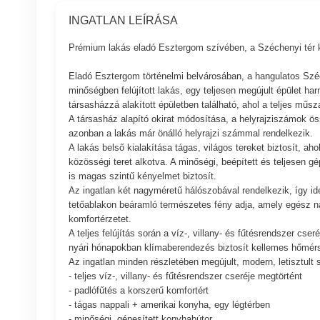
INGATLAN LEÍRÁSA
Prémium lakás eladó Esztergom szívében, a Széchenyi tér 
Eladó Esztergom történelmi belvárosában, a hangulatos Szé
minőségben felújított lakás, egy teljesen megújult épület 
társasházzá alakított épületben található, ahol a teljes műsz
A társasház alapító okirat módosítása, a helyrajziszámok ös
azonban a lakás már önálló helyrajzi számmal rendelkezik.
A lakás belső kialakítása tágas, világos tereket biztosít, ah
közösségi teret alkotva. A minőségi, beépített és teljesen
is magas szintű kényelmet biztosít.
Az ingatlan két nagyméretű hálószobával rendelkezik, így id
tetőablakon beáramló természetes fény adja, amely egész nap
komfortérzetet.
A teljes felújítás során a víz-, villany- és fűtésrendszer cs
nyári hónapokban klímaberendezés biztosít kellemes hőmérsék
Az ingatlan minden részletében megújult, modern, letisztult
- teljes víz-, villany- és fűtésrendszer cseréje megtörtént
- padlófűtés a korszerű komfortért
- tágas nappali + amerikai konyha, egy légtérben
- minőségi, gépesített konyhabútor