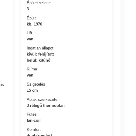
Épület szintje
3.
Épült
kb. 1970
Lift
van
Ingatlan állapot
kívül: felújított
belül: kitűnő
Klíma
van
Szigetelés
mas
15 cm
Ablak szerkezete
3 rétegű thermoplan
Fűtés
fan-coil
Komfort
duplakomfort