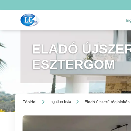
In
ELADÓ ÚJSZER
ESZTERGOM
Főoldal
Eladó újszerű téglalakás
Ingatlan lista