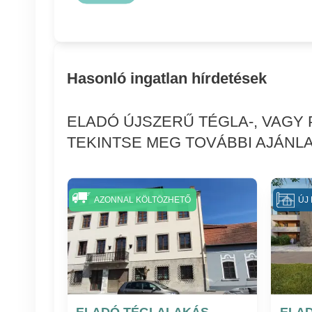
Hasonló ingatlan hírdetések
ELADÓ ÚJSZERŰ TÉGLA-, VAGY
TEKINTSE MEG TOVÁBBI AJÁNLA
AZONNAL KÖLTÖZHETŐ
ÚJ 
ELADÓ TÉGLALAKÁS
ELA