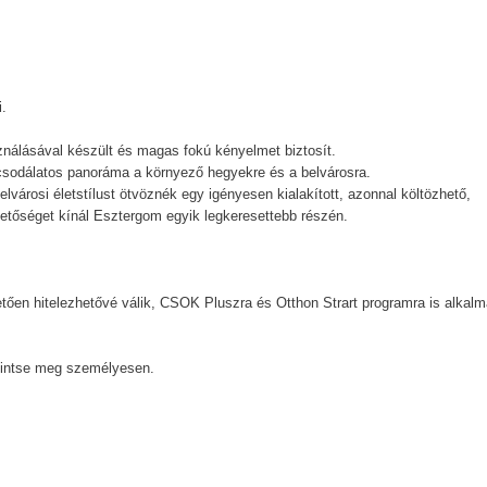
.
ználásával készült és magas fokú kényelmet biztosít.
 csodálatos panoráma a környező hegyekre és a belvárosra.
lvárosi életstílust ötvöznék egy igényesen kialakított, azonnal költözhető,
hetőséget kínál Esztergom egyik legkeresettebb részén.
etően hitelezhetővé válik, CSOK Pluszra és Otthon Strart programra is alkal
ekintse meg személyesen.