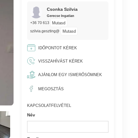
Csonka Szilvia
Gerecse Ingatlan
Mutasd
+36 70 613
Mutasd
szilvia.geszting@
IDŐPONTOT KÉREK
VISSZAHÍVÁST KÉREK
AJÁNLOM EGY ISMERŐSÖMNEK
MEGOSZTÁS
KAPCSOLATFELVÉTEL
Név