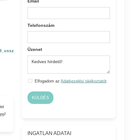
Email
Telefonszám
Üzenet
9_cssz
Elfogadom az
Adatkezelési tájékoztatót
KÜLDÉS
let
 m²
INGATLAN ADATAI