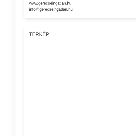
www.gerecseingatlan.hu
info@gerecseingatlan.hu
TÉRKÉP