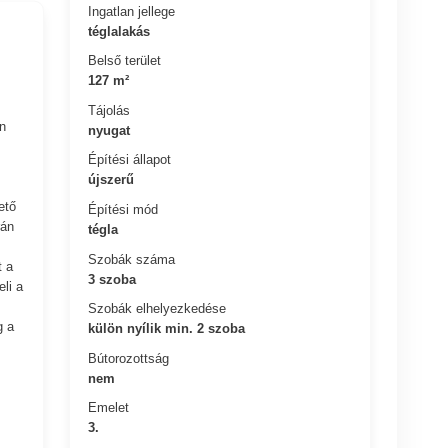
Ingatlan jellege
téglalakás
Belső terület
127 m²
Tájolás
n
nyugat
Építési állapot
újszerű
ető
Építési mód
rán
tégla
Szobák száma
t a
3 szoba
li a
Szobák elhelyezkedése
g a
külön nyílik min. 2 szoba
Bútorozottság
nem
Emelet
3.