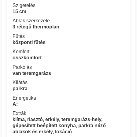
Szigetelés
15 cm
Ablak szerkezete
3 rétegű thermoplan
Fűtés
központi fűtés
Komfort
összkomfort
Parkolás
van teremgarázs
Kilátás
parkra
Energetika
A:
Extrák
klíma, riasztó, erkély, teremgarázs-hely,
gépesített-beépített konyha, parkra néző
ablakok és erkély, lokáció