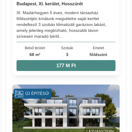
Budapest, XI. kerület, Hosszúrét
XI. Madárhegyen 5 éves, modern társasház
földszintjén kínálunk megvételre saját kerttel
rendelkező 3 szobás klimatizált garázsos lakást,
amely jelenleg megbízható, hosszabb távon
szívesen maradó bérlő...
Belső terület
Szobák
Emelet
68 m²
3
földszint
177 M Ft
ÚJ ÉPÍTÉSŰ!
LÁTVÁNYTERV