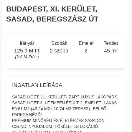
BUDAPEST, XI. KERÜLET,
SASAD, BEREGSZÁSZ ÚT
Irányár
Szobák
Emelet
Terület
125.9 M Ft
2 szoba
2
45 m²
(2.8 M Ft/㎡)
INGATLAN LEÍRÁSA
SASAD LIGET, 11. KERÜLET- ZÁRT LUXUS LAKÓPARK
SASAD LIGET 3. ÜTEMBEN ÉPÜLT 2. EMELETI LAKÁS
50.61 M2 (45.24 M2+ 10.74 M2 TERASZ)- BELSŐ
PARKRA NÉZŐ!
PRÉMIUM MINŐSÉG ÉS ÉLETÉRZÉS SASADON
CSEND, NYUGALOM, TÖKÉLETES LOKÁCIÓ