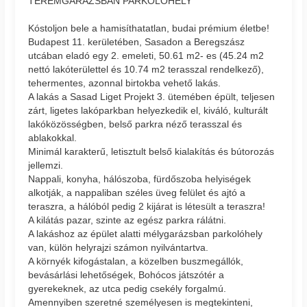
TEREMGARÁZSBAN PARKOLÓHELY
Kóstoljon bele a hamisíthatatlan, budai prémium életbe!
Budapest 11. kerületében, Sasadon a Beregszász
utcában eladó egy 2. emeleti, 50.61 m2- es (45.24 m2
nettó lakóterülettel és 10.74 m2 terasszal rendelkező),
tehermentes, azonnal birtokba vehető lakás.
A lakás a Sasad Liget Projekt 3. ütemében épült, teljesen
zárt, ligetes lakóparkban helyezkedik el, kiváló, kulturált
lakóközösségben, belső parkra néző terasszal és
ablakokkal.
Minimál karakterű, letisztult belső kialakítás és bútorozás
jellemzi.
Nappali, konyha, hálószoba, fürdőszoba helyiségek
alkotják, a nappaliban széles üveg felület és ajtó a
teraszra, a hálóból pedig 2 kijárat is létesült a teraszra!
A kilátás pazar, szinte az egész parkra rálátni.
A lakáshoz az épület alatti mélygarázsban parkolóhely
van, külön helyrajzi számon nyilvántartva.
A környék kifogástalan, a közelben buszmegállók,
bevásárlási lehetőségek, Bohócos játszótér a
gyerekeknek, az utca pedig csekély forgalmú.
Amennyiben szeretné személyesen is megtekinteni,