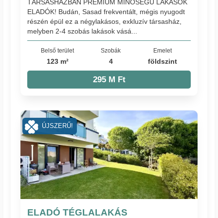
TÁRSASHÁZBAN PRÉMIUM MINŐSÉGŰ LAKÁSOK
ELADÓK! Budán, Sasad frekventált, mégis nyugodt
részén épül ez a négylakásos, exkluzív társasház,
melyben 2-4 szobás lakások vásá...
Belső terület
Szobák
Emelet
123 m²
4
földszint
295 M Ft
ÚJSZERŰ!
ELADÓ TÉGLALAKÁS