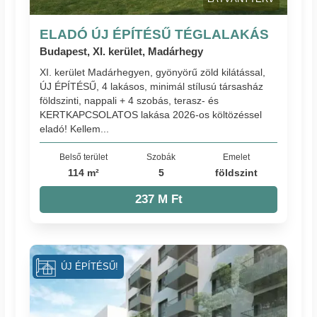
ELADÓ ÚJ ÉPÍTÉSŰ TÉGLALAKÁS
Budapest, XI. kerület, Madárhegy
XI. kerület Madárhegyen, gyönyörű zöld kilátással,
ÚJ ÉPÍTÉSŰ, 4 lakásos, minimál stílusú társasház
földszinti, nappali + 4 szobás, terasz- és
KERTKAPCSOLATOS lakása 2026-os költözéssel
eladó! Kellem...
Belső terület
Szobák
Emelet
114 m²
5
földszint
237 M Ft
ÚJ ÉPÍTÉSŰ!