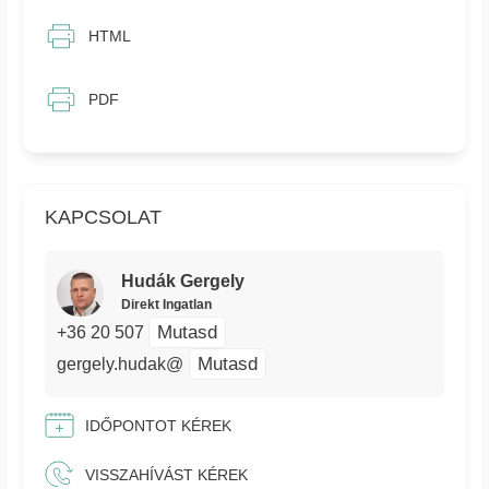
HTML
PDF
KAPCSOLAT
Hudák Gergely
Direkt Ingatlan
Mutasd
+36 20 507
Mutasd
gergely.hudak@
IDŐPONTOT KÉREK
VISSZAHÍVÁST KÉREK