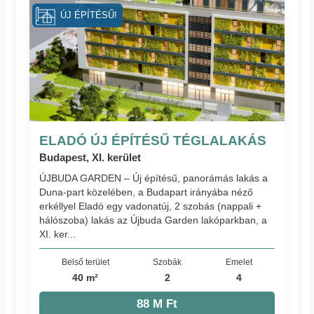
ÚJ ÉPÍTÉSŰ!
ELADÓ ÚJ ÉPÍTÉSŰ TÉGLALAKÁS
Budapest, XI. kerület
ÚJBUDA GARDEN – Új építésű, panorámás lakás a
Duna-part közelében, a Budapart irányába néző
erkéllyel Eladó egy vadonatúj, 2 szobás (nappali +
hálószoba) lakás az Újbuda Garden lakóparkban, a
XI. ker...
Belső terület
Szobák
Emelet
40 m²
2
4
88 M Ft