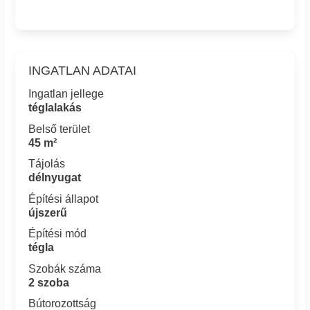
INGATLAN ADATAI
Ingatlan jellege
téglalakás
Belső terület
45 m²
Tájolás
délnyugat
Építési állapot
újszerű
Építési mód
tégla
Szobák száma
2 szoba
Bútorozottság