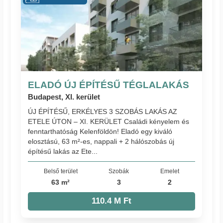
ELADÓ ÚJ ÉPÍTÉSŰ TÉGLALAKÁS
Budapest, XI. kerület
ÚJ ÉPÍTÉSŰ, ERKÉLYES 3 SZOBÁS LAKÁS AZ
ETELE ÚTON – XI. KERÜLET Családi kényelem és
fenntarthatóság Kelenföldön! Eladó egy kiváló
elosztású, 63 m²-es, nappali + 2 hálószobás új
építésű lakás az Ete...
Belső terület
Szobák
Emelet
63 m²
3
2
110.4 M Ft