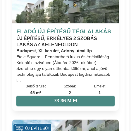
ELADÓ ÚJ ÉPÍTÉSŰ TÉGLALAKÁS
ÚJ ÉPÍTÉSŰ, ERKÉLYES 2 SZOBÁS
LAKÁS AZ KELENFÖLDÖN
Budapest, XI. kerület, Adony utcai ltp.
Etele Square – Fenntartható luxus és értékállóság
Kelenföld szívében (Átadás: 2026. október).
Szeretne egy olyan otthonba költözni, ahol a jövő
technológiája találkozik Budapest legdinamikusabb
l...
Belső terület
Szobák
Emelet
45 m²
2
1
73.36 M Ft
ÚJ ÉPÍTÉSŰ!