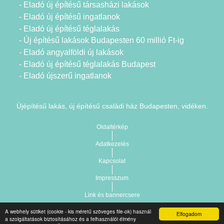
- Eladó új építésű társasházi lakások
- Eladó új építésű ingatlanok
- Eladó új építésű téglalakás
- Új építésű lakások Budapesten 60 millió Ft-ig
- Eladó angyalföldi új lakások
- Eladó új építésű téglalakás Budapest
- Eladó újszerű ingatlanok
Újépítésű lakás, új építésű családi ház Budapesten, vidéken.
Oldaltérkép
Adatkezelés
Kapcsolat
Impresszum
Link és bannercsere
A webhely sütiket (cookie - kis méretű szöveges file-ok) használ
Elfogadom
Vár-Köz Kft. - Ingatlan nyilvántartó, ügyviteli és
a szolgáltatások biztosításához és a felhasználói élmény
Copyright © 2021.