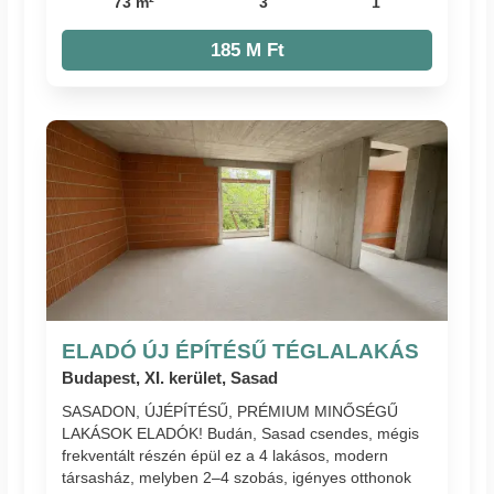
73 m²
3
1
185 M Ft
ELADÓ ÚJ ÉPÍTÉSŰ TÉGLALAKÁS
Budapest, XI. kerület, Sasad
SASADON, ÚJÉPÍTÉSŰ, PRÉMIUM MINŐSÉGŰ
LAKÁSOK ELADÓK! Budán, Sasad csendes, mégis
frekventált részén épül ez a 4 lakásos, modern
társasház, melyben 2–4 szobás, igényes otthonok