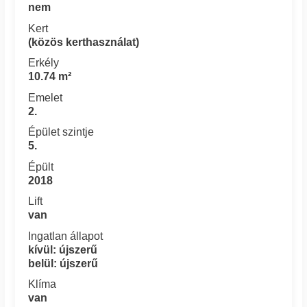
nem
Kert
(közös kerthasználat)
Erkély
10.74 m²
Emelet
2.
Épület szintje
5.
Épült
2018
Lift
van
Ingatlan állapot
kívül: újszerű
belül: újszerű
Klíma
van