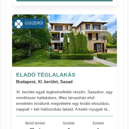
ÚJSZERŰ!
ELADÓ TÉGLALAKÁS
Budapest, XI. kerület, Sasad
XI. kerület egyik legkedveltebb részén, Sasadon, egy
mindössze hatlakásos, liftes társasház első
emeletén kínálunk megvételre egy kiváló elosztású,
nappali + két hálószobás lakást. A kelet–nyugati tá...
Belső terület
Szobák
Emelet