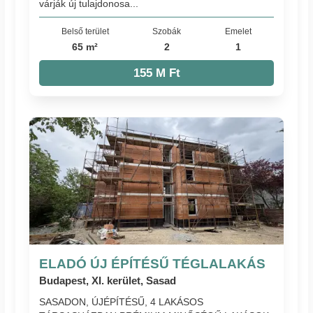
várják új tulajdonosa...
Belső terület
Szobák
Emelet
65 m²
2
1
155 M Ft
ELADÓ ÚJ ÉPÍTÉSŰ TÉGLALAKÁS
Budapest, XI. kerület, Sasad
SASADON, ÚJÉPÍTÉSŰ, 4 LAKÁSOS