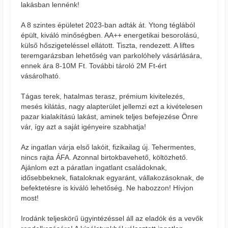
lakásban lennénk!
A 8 szintes épületet 2023-ban adták át. Ytong téglából
épült, kiváló minőségben. AA++ energetikai besorolású,
külső hőszigeteléssel ellátott. Tiszta, rendezett. A liftes
teremgarázsban lehetőség van parkolóhely vásárlására,
ennek ára 8-10M Ft. További tároló 2M Ft-ért
vásárolható.
Tágas terek, hatalmas terasz, prémium kivitelezés,
mesés kilátás, nagy alapterület jellemzi ezt a kivételesen
pazar kialakítású lakást, aminek teljes befejezése Önre
vár, így azt a saját igényeire szabhatja!
Az ingatlan várja első lakóit, fizikailag új. Tehermentes,
nincs rajta ÁFA. Azonnal birtokbavehető, költözhető.
Ajánlom ezt a páratlan ingatlant családoknak,
idősebbeknek, fiataloknak egyaránt, vállakozásoknak, de
befektetésre is kiváló lehetőség. Ne habozzon! Hívjon
most!
Irodánk teljeskörű ügyintézéssel áll az eladók és a vevők