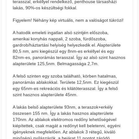
terasszal, erkéllyel rendelkező, penthouse társasházi
lakás, 90%-os készültségi fokkal.
Figyelem! Néhány kép virtuális, nem a valóságot tükrözi!
A hatodik emeleti ingatlan alsó szintjén előszoba,
amerikai konyhás nappali, 2 szoba, fürdőszoba,
gardrob/háztartási helyiség helyezkedik el. Alapterülete
80,5 nm, ami kiegészül egy 8nm-es erkéllyel és egy
82nm-es, panorámás terasszal. Így az alsó szint hasznos
alapterülete 125,5nm. Belmagassága 2,7m.
A felső szinten egy szoba található, körben hatalmas,
panorámás ablakokkal. Területe 12,5nm. Ez kiegészül
egy 65nm-es rekreációs és kilátóterasszal. Így a felső
szint hasznos alapterülete 45nm.
A lakás belső alapterülete 93nm, a teraszok+erkély
összesen 155 nm. Így a lakás hasznos alapterülete
170nm. Az ablakok elektromos redőny lehetőségével
kiépítettek, csak magát a redőnyt kell beletenni, egyéni
igényeknek megfelelően. Az ablakok 3 rétegű, kiváló
minőségú nyílászárók, a bejárat 11 pontot záródó