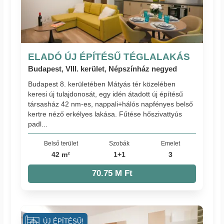
ELADÓ ÚJ ÉPÍTÉSŰ TÉGLALAKÁS
Budapest, VIII. kerület, Népszínház negyed
Budapest 8. kerületében Mátyás tér közelében
keresi új tulajdonosát, egy idén átadott új építésű
társasház 42 nm-es, nappali+hálós napfényes belső
kertre néző erkélyes lakása. Fűtése hőszivattyús
padl...
Belső terület
Szobák
Emelet
42 m²
1+1
3
70.75 M Ft
ÚJ ÉPÍTÉSŰ!