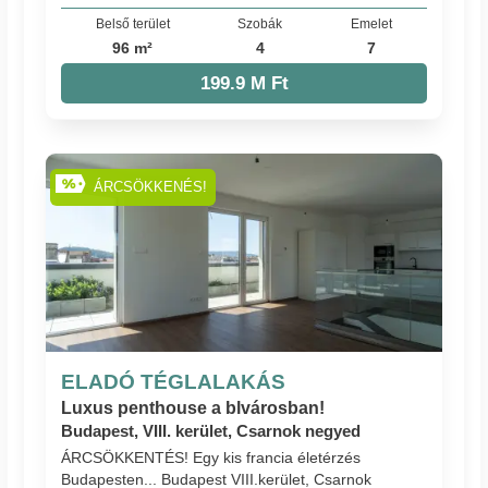
Belső terület
Szobák
Emelet
96 m²
4
7
199.9 M Ft
ÁRCSÖKKENÉS!
ELADÓ TÉGLALAKÁS
Luxus penthouse a blvárosban!
Budapest, VIII. kerület, Csarnok negyed
ÁRCSÖKKENTÉS! Egy kis francia életérzés
Budapesten... Budapest VIII.kerület, Csarnok