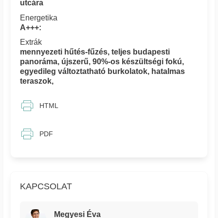
utcára
Energetika
A+++:
Extrák
mennyezeti hűtés-fűzés, teljes budapesti
panoráma, újszerű, 90%-os készültségi fokú,
egyedileg változtatható burkolatok, hatalmas
teraszok,
HTML
PDF
KAPCSOLAT
Megyesi Éva