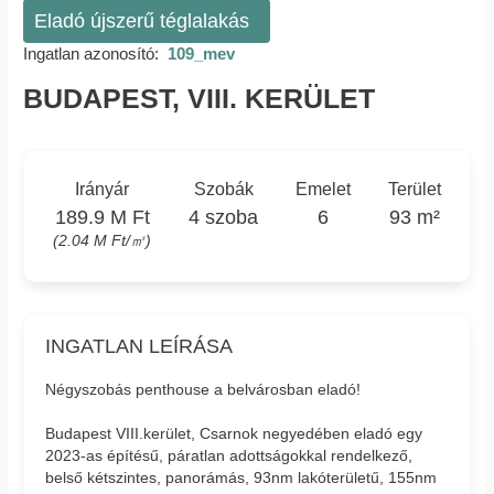
Eladó újszerű téglalakás
Ingatlan azonosító:
109_mev
BUDAPEST, VIII. KERÜLET
Irányár
Szobák
Emelet
Terület
189.9 M Ft
4 szoba
6
93 m²
(2.04 M Ft/㎡)
INGATLAN LEÍRÁSA
Négyszobás penthouse a belvárosban eladó!
Budapest VIII.kerület, Csarnok negyedében eladó egy
2023-as építésű, páratlan adottságokkal rendelkező,
belső kétszintes, panorámás, 93nm lakóterületű, 155nm