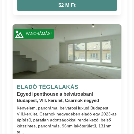
52 M Ft
PANORÁMÁS!
ELADÓ TÉGLALAKÁS
Egyedi penthouse a belvárosban!
Budapest, VIII. kerület, Csarnok negyed
Kényelem, panoráma, belvárosi luxus! Budapest
VIII.kerület, Csarnok negyedében eladó egy 2023-as
építésű, páratlan adottságokkal rendelkező, belső
kétszintes, panorámás, 96nm lakóterületű, 131nm
te...