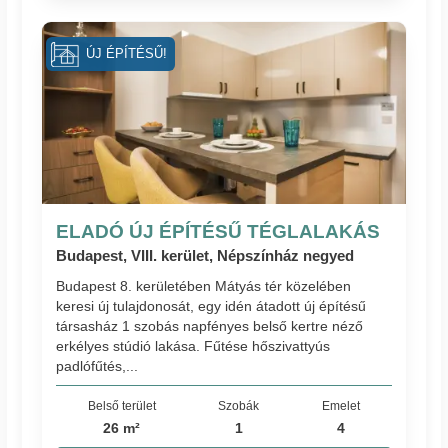
ÚJ ÉPÍTÉSŰ!
ELADÓ ÚJ ÉPÍTÉSŰ TÉGLALAKÁS
Budapest, VIII. kerület, Népszínház negyed
Budapest 8. kerületében Mátyás tér közelében
keresi új tulajdonosát, egy idén átadott új építésű
társasház 1 szobás napfényes belső kertre néző
erkélyes stúdió lakása. Fűtése hőszivattyús
padlófűtés,...
Belső terület
Szobák
Emelet
26 m²
1
4