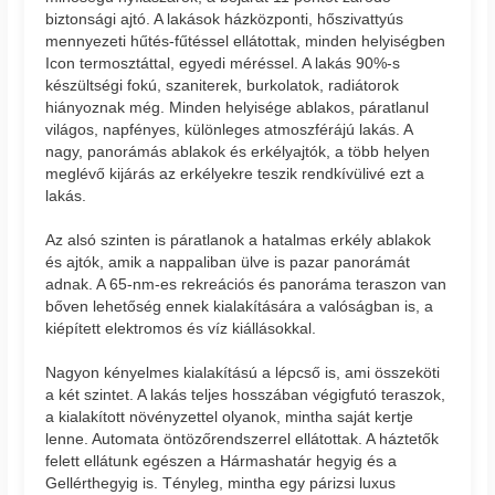
biztonsági ajtó. A lakások házközponti, hőszivattyús
mennyezeti hűtés-fűtéssel ellátottak, minden helyiségben
Icon termosztáttal, egyedi méréssel. A lakás 90%-s
készültségi fokú, szaniterek, burkolatok, radiátorok
hiányoznak még. Minden helyisége ablakos, páratlanul
világos, napfényes, különleges atmoszférájú lakás. A
nagy, panorámás ablakok és erkélyajtók, a több helyen
meglévő kijárás az erkélyekre teszik rendkívülivé ezt a
lakás.
Az alsó szinten is páratlanok a hatalmas erkély ablakok
és ajtók, amik a nappaliban ülve is pazar panorámát
adnak. A 65-nm-es rekreációs és panoráma teraszon van
bőven lehetőség ennek kialakítására a valóságban is, a
kiépített elektromos és víz kiállásokkal.
Nagyon kényelmes kialakítású a lépcső is, ami összeköti
a két szintet. A lakás teljes hosszában végigfutó teraszok,
a kialakított növényzettel olyanok, mintha saját kertje
lenne. Automata öntözőrendszerrel ellátottak. A háztetők
felett ellátunk egészen a Hármashatár hegyig és a
Gellérthegyig is. Tényleg, mintha egy párizsi luxus