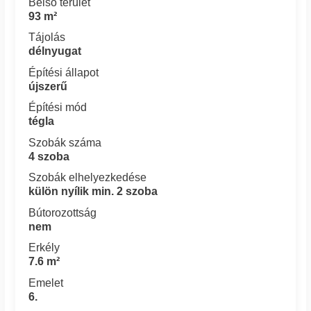
Belső terület
93 m²
Tájolás
délnyugat
Építési állapot
újszerű
Építési mód
tégla
Szobák száma
4 szoba
Szobák elhelyezkedése
külön nyílik min. 2 szoba
Bútorozottság
nem
Erkély
7.6 m²
Emelet
6.