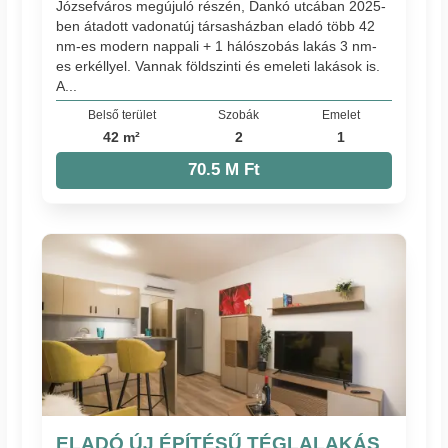
Józsefváros megújuló részén, Dankó utcában 2025-
ben átadott vadonatúj társasházban eladó több 42
nm-es modern nappali + 1 hálószobás lakás 3 nm-
es erkéllyel. Vannak földszinti és emeleti lakások is.
A...
Belső terület
Szobák
Emelet
42 m²
2
1
70.5 M Ft
ELADÓ ÚJ ÉPÍTÉSŰ TÉGLALAKÁS