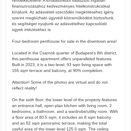
rendelkezésére! A kínálatunkból választott ingatlan
finanszírozásához kedvezményes hitelkonstrukciókat
kínálunk. Az adásvételi szerződés megkötéséhez igény
szerint megbízható ügyvédi közreműködést biztosítunk,
és segítséget nyújtunk az adásvételhez kapcsolódó
ügyek intézéséhez is.
Four-bedroom penthouse for sale in the downtown area!
Located in the Csarnok quarter of Budapest's 8th district,
this penthouse apartment offers unparalleled features.
Built in 2023, it is a two-level, 93 sqm living space with
155 sqm terrace and balcony, at 90% completion.
Attention! Some of the photos are virtual and do not
reflect reality!
On the sixth floor, the lower level of the property features
an entrance hall, open-plan kitchen with living room, 2
bedrooms, a bathroom, and a wardrobe/utility room. With
a floor area of 80.5 sqm, it includes an 8 sqm balcony
and an 82 sqm panoramic terrace, making the total
useful area of the lower level 125.5 sqm. The ceiling