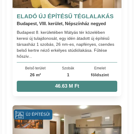
ELADÓ ÚJ ÉPÍTÉSŰ TÉGLALAKÁS
Budapest, VIII. kerület, Népszínház negyed
Budapest 8. kerületében Mátyás tér közelében
keresi új tulajdonosát, egy idén átadott új építésű
társasház 1 szobás, 26 nm-es, napfényes, csendes
belső kertre néző erkélyes stúdiólakása. Fűtése
hősziv...
Belső terület
Szobák
Emelet
26 m²
1
földszint
46.63 M Ft
ÚJ ÉPÍTÉSŰ!