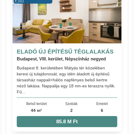
ELADÓ ÚJ ÉPÍTÉSŰ TÉGLALAKÁS
Budapest, VIII. kerület, Népszínház negyed
Budapest 8. kerületében Mátyás tér közelében
keresi új tulajdonosát, egy idén átadott új építésű
társasház nappali+hálós napfényes belső kertre
néző lakása. Nappalija egy 18 nm-es teraszra nyílik.
Fű...
Belső terület
Szobák
Emelet
44 m²
2
6
85.8 M Ft