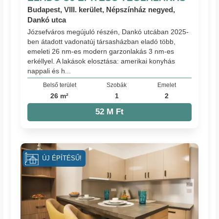
Budapest, VIII. kerület, Népszínház negyed,
Dankó utca
Józsefváros megújuló részén, Dankó utcában 2025-
ben átadott vadonatúj társasházban eladó több,
emeleti 26 nm-es modern garzonlakás 3 nm-es
erkéllyel. A lakások elosztása: amerikai konyhás
nappali és h...
Belső terület
Szobák
Emelet
26 m²
1
2
52 M Ft
ÚJ ÉPÍTÉSŰ!