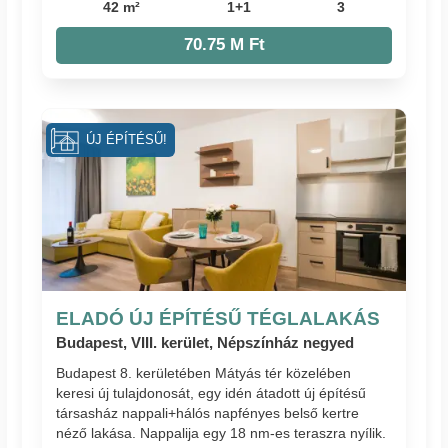
42 m²
1+1
3
70.75 M Ft
ÚJ ÉPÍTÉSŰ!
ELADÓ ÚJ ÉPÍTÉSŰ TÉGLALAKÁS
Budapest, VIII. kerület, Népszínház negyed
Budapest 8. kerületében Mátyás tér közelében
keresi új tulajdonosát, egy idén átadott új építésű
társasház nappali+hálós napfényes belső kertre
néző lakása. Nappalija egy 18 nm-es teraszra nyílik.