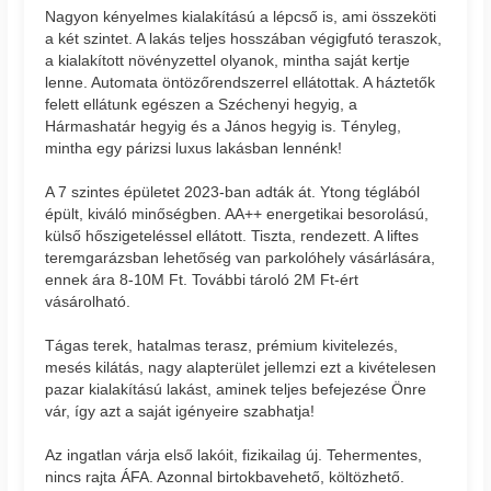
Nagyon kényelmes kialakítású a lépcső is, ami összeköti
a két szintet. A lakás teljes hosszában végigfutó teraszok,
a kialakított növényzettel olyanok, mintha saját kertje
lenne. Automata öntözőrendszerrel ellátottak. A háztetők
felett ellátunk egészen a Széchenyi hegyig, a
Hármashatár hegyig és a János hegyig is. Tényleg,
mintha egy párizsi luxus lakásban lennénk!
A 7 szintes épületet 2023-ban adták át. Ytong téglából
épült, kiváló minőségben. AA++ energetikai besorolású,
külső hőszigeteléssel ellátott. Tiszta, rendezett. A liftes
teremgarázsban lehetőség van parkolóhely vásárlására,
ennek ára 8-10M Ft. További tároló 2M Ft-ért
vásárolható.
Tágas terek, hatalmas terasz, prémium kivitelezés,
mesés kilátás, nagy alapterület jellemzi ezt a kivételesen
pazar kialakítású lakást, aminek teljes befejezése Önre
vár, így azt a saját igényeire szabhatja!
Az ingatlan várja első lakóit, fizikailag új. Tehermentes,
nincs rajta ÁFA. Azonnal birtokbavehető, költözhető.