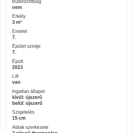
Bútorozottság
nem
Erkély
3 m²
Emelet
7.
Épület szintje
7.
Épült
2023
Lift
van
Ingatlan állapot
kívül: újszerű
belül: újszerű
Szigetelés
15 cm
Ablak szerkezete