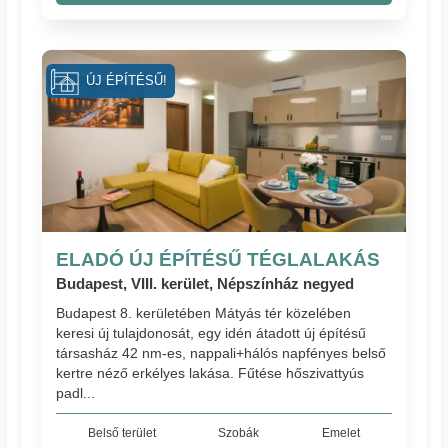
ÚJ ÉPÍTÉSŰ!
ELADÓ ÚJ ÉPÍTÉSŰ TÉGLALAKÁS
Budapest, VIII. kerület, Népszínház negyed
Budapest 8. kerületében Mátyás tér közelében
keresi új tulajdonosát, egy idén átadott új építésű
társasház 42 nm-es, nappali+hálós napfényes belső
kertre néző erkélyes lakása. Fűtése hőszivattyús
padl...
Belső terület
Szobák
Emelet