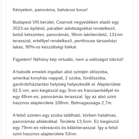
Kényelem, panoráma, belvárosi luxus!
Budapest VIII.kerület, Csarnok negyedében eladó egy
2023-as építésű, páratlan adottságokkal rendelkező,
belső kétszintes, panorámás, 96nm lakóterületű, 131nm
terasszal, erkéllyel rendelkező, penthouse társasházi
lakás, 90%-os készültségi fokkal.
Figyelem! Néhány kép virtuális, nem a valóságot tükrözi!
A hatodik emeleti ingatlan alsó szintjén előszoba,
amerikai konyhás nappali, 2 szoba, fürdőszoba,
gardrob/háztartási helyiség helyezkedik el. Alapterülete
82,5 nm, ami kiegészül egy 3nm-es franciaerkéllyel és
egy 48nm-es, panorámás terasszal. Így az alsó szint
hasznos alapterülete 108nm. Belmagassága 2,7m.
A felső szinten egy szoba található, körben hatalmas,
panorámás ablakokkal. Területe 13,5nm. Ez kiegészül
egy 79nm-es rekreációs és kilátóterasszal. Így a felső
szint hasznos alapterülete 53nm.