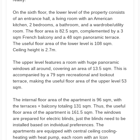
On the sixth floor, the lower level of the property consists
of an entrance hall, a living room with an American
kitchen, 2 bedrooms, a bathroom, and a wardrobe/utility
room. The floor area is 82.5 sqm, complemented by a 3
sqm French balcony and a 48 sqm panoramic terrace.
The useful floor area of the lower level is 108 sqm.
Ceiling height is 2.7m.
The upper level features a room with huge panoramic
windows all around, covering an area of 13.5 sqm. This is
accompanied by a 79 sqm recreational and lookout
terrace, making the useful floor area of the upper level 53
sqm.
The internal floor area of the apartment is 96 sqm, with
the terraces + balcony totaling 131 sqm. Thus, the useful
floor area of the apartment is 161.5 sqm. The windows
are prepared for electric blinds, just the blinds need to be
installed based on individual preferences. The
apartments are equipped with central ceiling cooling-
heating with heat pump, each room with an Icon