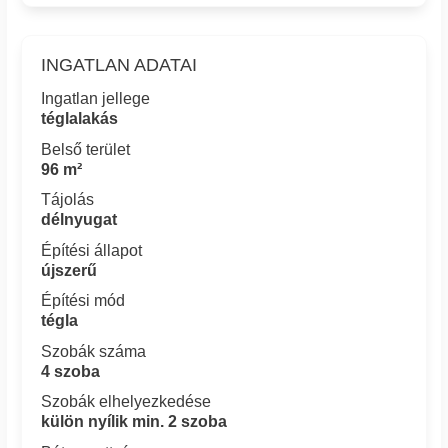
INGATLAN ADATAI
Ingatlan jellege
téglalakás
Belső terület
96 m²
Tájolás
délnyugat
Építési állapot
újszerű
Építési mód
tégla
Szobák száma
4 szoba
Szobák elhelyezkedése
külön nyílik min. 2 szoba