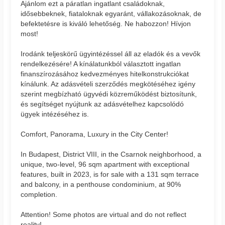
Ajánlom ezt a páratlan ingatlant családoknak,
idősebbeknek, fiataloknak egyaránt, vállakozásoknak, de
befektetésre is kiváló lehetőség. Ne habozzon! Hívjon
most!
Irodánk teljeskörű ügyintézéssel áll az eladók és a vevők
rendelkezésére! A kínálatunkból választott ingatlan
finanszírozásához kedvezményes hitelkonstrukciókat
kínálunk. Az adásvételi szerződés megkötéséhez igény
szerint megbízható ügyvédi közreműködést biztosítunk,
és segítséget nyújtunk az adásvételhez kapcsolódó
ügyek intézéséhez is.
Comfort, Panorama, Luxury in the City Center!
In Budapest, District VIII, in the Csarnok neighborhood, a
unique, two-level, 96 sqm apartment with exceptional
features, built in 2023, is for sale with a 131 sqm terrace
and balcony, in a penthouse condominium, at 90%
completion.
Attention! Some photos are virtual and do not reflect
reality!