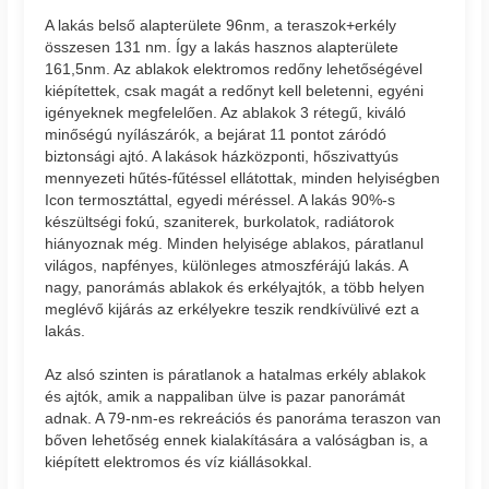
A lakás belső alapterülete 96nm, a teraszok+erkély
összesen 131 nm. Így a lakás hasznos alapterülete
161,5nm. Az ablakok elektromos redőny lehetőségével
kiépítettek, csak magát a redőnyt kell beletenni, egyéni
igényeknek megfelelően. Az ablakok 3 rétegű, kiváló
minőségú nyílászárók, a bejárat 11 pontot záródó
biztonsági ajtó. A lakások házközponti, hőszivattyús
mennyezeti hűtés-fűtéssel ellátottak, minden helyiségben
Icon termosztáttal, egyedi méréssel. A lakás 90%-s
készültségi fokú, szaniterek, burkolatok, radiátorok
hiányoznak még. Minden helyisége ablakos, páratlanul
világos, napfényes, különleges atmoszférájú lakás. A
nagy, panorámás ablakok és erkélyajtók, a több helyen
meglévő kijárás az erkélyekre teszik rendkívülivé ezt a
lakás.
Az alsó szinten is páratlanok a hatalmas erkély ablakok
és ajtók, amik a nappaliban ülve is pazar panorámát
adnak. A 79-nm-es rekreációs és panoráma teraszon van
bőven lehetőség ennek kialakítására a valóságban is, a
kiépített elektromos és víz kiállásokkal.