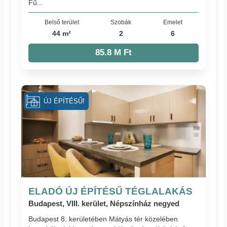
Fű...
Belső terület
Szobák
Emelet
44 m²
2
6
85.8 M Ft
ÚJ ÉPÍTÉSŰ!
ELADÓ ÚJ ÉPÍTÉSŰ TÉGLALAKÁS
Budapest, VIII. kerület, Népszínház negyed
Budapest 8. kerületében Mátyás tér közelében