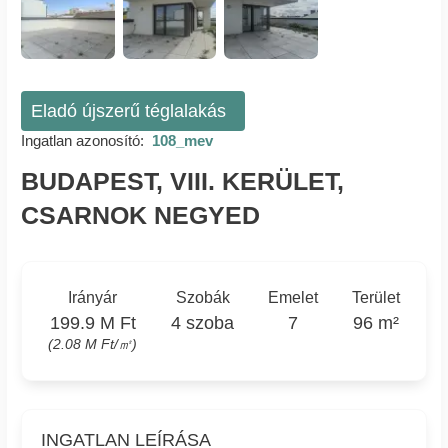
Eladó újszerű téglalakás
Ingatlan azonosító:
108_mev
BUDAPEST, VIII. KERÜLET,
CSARNOK NEGYED
Irányár
Szobák
Emelet
Terület
199.9 M Ft
4 szoba
7
96 m²
(2.08 M Ft/㎡)
INGATLAN LEÍRÁSA