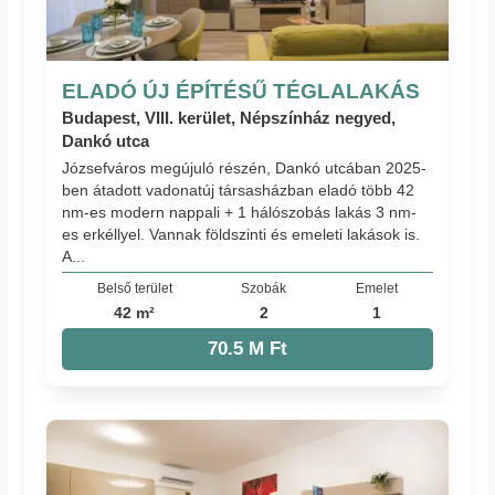
ELADÓ ÚJ ÉPÍTÉSŰ TÉGLALAKÁS
Budapest, VIII. kerület, Népszínház negyed,
Dankó utca
Józsefváros megújuló részén, Dankó utcában 2025-
ben átadott vadonatúj társasházban eladó több 42
nm-es modern nappali + 1 hálószobás lakás 3 nm-
es erkéllyel. Vannak földszinti és emeleti lakások is.
A...
Belső terület
Szobák
Emelet
42 m²
2
1
70.5 M Ft