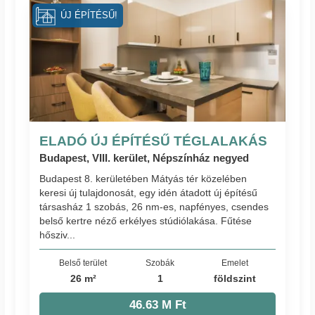
ÚJ ÉPÍTÉSŰ!
ELADÓ ÚJ ÉPÍTÉSŰ TÉGLALAKÁS
Budapest, VIII. kerület, Népszínház negyed
Budapest 8. kerületében Mátyás tér közelében
keresi új tulajdonosát, egy idén átadott új építésű
társasház 1 szobás, 26 nm-es, napfényes, csendes
belső kertre néző erkélyes stúdiólakása. Fűtése
hősziv...
Belső terület
Szobák
Emelet
26 m²
1
földszint
46.63 M Ft