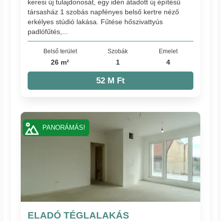
keresi új tulajdonosát, egy idén átadott új építésű
társasház 1 szobás napfényes belső kertre néző
erkélyes stúdió lakása. Fűtése hőszivattyús
padlófűtés,...
Belső terület
Szobák
Emelet
26 m²
1
4
52 M Ft
PANORÁMÁS!
ELADÓ TÉGLALAKÁS