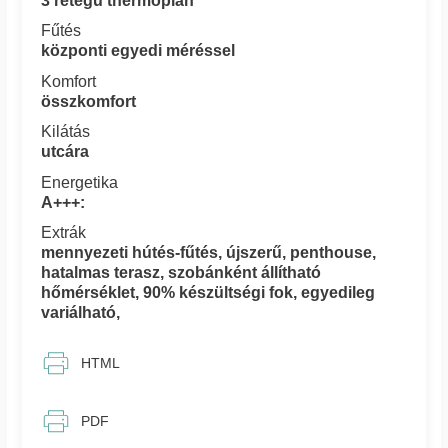
3 rétegű thermoplan
Fűtés
központi egyedi méréssel
Komfort
összkomfort
Kilátás
utcára
Energetika
A+++:
Extrák
mennyezeti hútés-fűtés, újszerű, penthouse,
hatalmas terasz, szobánként állítható
hőmérséklet, 90% készültségi fok, egyedileg
variálható,
HTML
PDF