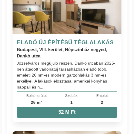
ELADÓ ÚJ ÉPÍTÉSŰ TÉGLALAKÁS
Budapest, VIII. kerület, Népszínház negyed,
Dankó utca
Józsefváros megújuló részén, Dankó utcában 2025-
ben átadott vadonatúj társasházban eladó több,
emeleti 26 nm-es modern garzonlakás 3 nm-es
erkéllyel. A lakások elosztása: amerikai konyhás
nappali és h...
Belső terület
Szobák
Emelet
26 m²
1
2
52 M Ft