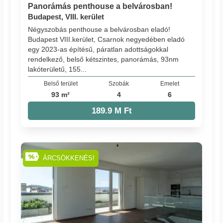
Panorámás penthouse a belvárosban!
Budapest, VIII. kerület
Négyszobás penthouse a belvárosban eladó!
Budapest VIII.kerület, Csarnok negyedében eladó
egy 2023-as építésű, páratlan adottságokkal
rendelkező, belső kétszintes, panorámás, 93nm
lakóterületű, 155...
Belső terület
Szobák
Emelet
93 m²
4
6
189.9 M Ft
ÁRCSÖKKENÉS!