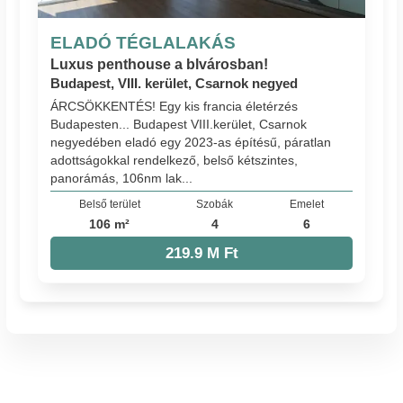
ELADÓ TÉGLALAKÁS
Luxus penthouse a blvárosban!
Budapest, VIII. kerület, Csarnok negyed
ÁRCSÖKKENTÉS! Egy kis francia életérzés
Budapesten... Budapest VIII.kerület, Csarnok
negyedében eladó egy 2023-as építésű, páratlan
adottságokkal rendelkező, belső kétszintes,
panorámás, 106nm lak...
Belső terület
Szobák
Emelet
106 m²
4
6
219.9 M Ft