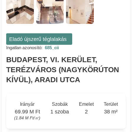
Eladó újszerű téglalakás
Ingatlan azonosító:
685_cii
BUDAPEST, VI. KERÜLET,
TERÉZVÁROS (NAGYKÖRÚTON
KÍVÜL), ARADI UTCA
Irányár
Szobák
Emelet
Terület
69.99 M Ft
1 szoba
2
38 m²
(1.84 M Ft/㎡)