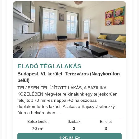
ELADÓ TÉGLALAKÁS
Budapest, VI. kerület, Terézváros (Nagykörúton
belül)
TELJESEN FELÚJÍTOTT LAKÁS, A BAZILIKA
KÖZELÉBEN Megvételre kínálunk egy teljeskörűen
felújított 70 nm-es nappali+2 hálószobás
duplakomfortos lakást. A lakás a Bajcsy-Zsilinszky
úton a belvárosban ...
Belső terület
Szobák
Emelet
70 m²
3
3
125 M Ft