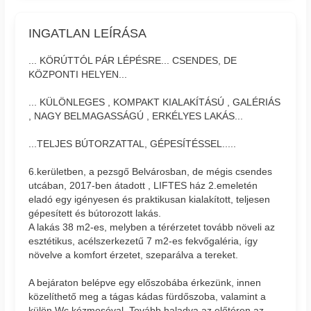
INGATLAN LEÍRÁSA
... KÖRÚTTÓL PÁR LÉPÉSRE... CSENDES, DE
KÖZPONTI HELYEN...
... KÜLÖNLEGES , KOMPAKT KIALAKÍTÁSÚ , GALÉRIÁS
, NAGY BELMAGASSÁGÚ , ERKÉLYES LAKÁS...
...TELJES BÚTORZATTAL, GÉPESÍTÉSSEL.....
6.kerületben, a pezsgő Belvárosban, de mégis csendes
utcában, 2017-ben átadott , LIFTES ház 2.emeletén
eladó egy igényesen és praktikusan kialakított, teljesen
gépesített és bútorozott lakás.
A lakás 38 m2-es, melyben a térérzetet tovább növeli az
esztétikus, acélszerkezetű 7 m2-es fekvőgaléria, így
növelve a komfort érzetet, szeparálva a tereket.
A bejáraton belépve egy előszobába érkezünk, innen
közelíthető meg a tágas kádas fürdőszoba, valamint a
külön Wc kézmosóval. Tovább haladva az előtéren az