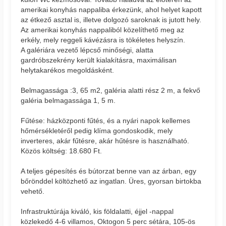
amerikai konyhás nappaliba érkezünk, ahol helyet kapott
az étkező asztal is, illetve dolgozó saroknak is jutott hely.
Az amerikai konyhás nappaliból közelíthető meg az
erkély, mely reggeli kávézásra is tökéletes helyszín.
A galériára vezető lépcső minőségi, alatta
gardróbszekrény került kialakításra, maximálisan
helytakarékos megoldásként.
Belmagassága :3, 65 m2, galéria alatti rész 2 m, a fekvő
galéria belmagassága 1, 5 m.
Fűtése: házközponti fűtés, és a nyári napok kellemes
hőmérsékletéről pedig klíma gondoskodik, mely
inverteres, akár fűtésre, akár hűtésre is használható.
Közös költség: 18.680 Ft.
A teljes gépesítés és bútorzat benne van az árban, egy
bőrönddel költözhető az ingatlan. Üres, gyorsan birtokba
vehető.
Infrastruktúrája kiváló, kis földalatti, éjjel -nappal
közlekedő 4-6 villamos, Oktogon 5 perc sétára, 105-ös