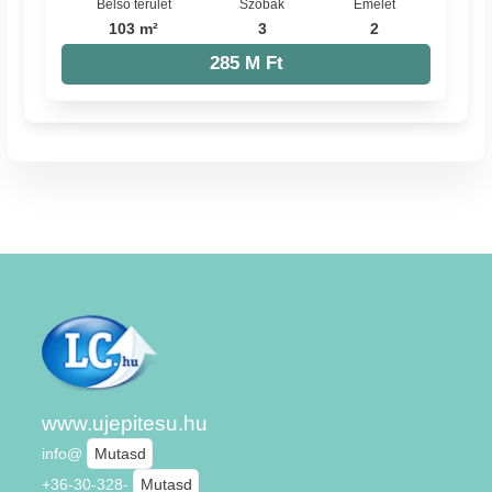
Belső terület
Szobák
Emelet
103 m²
3
2
285 M Ft
www.ujepitesu.hu
info@
Mutasd
+36-30-328-
Mutasd