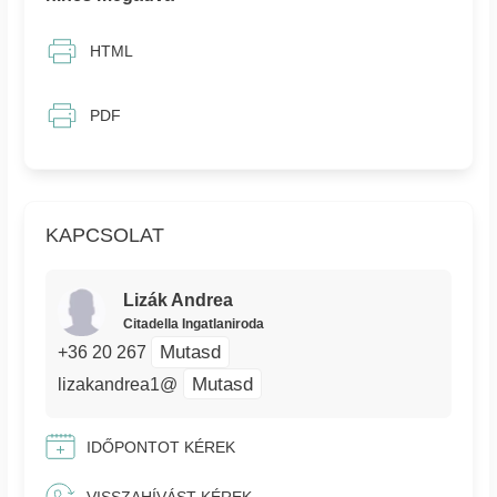
HTML
PDF
KAPCSOLAT
Lizák Andrea
Citadella Ingatlaniroda
Mutasd
+36 20 267
Mutasd
lizakandrea1@
IDŐPONTOT KÉREK
VISSZAHÍVÁST KÉREK