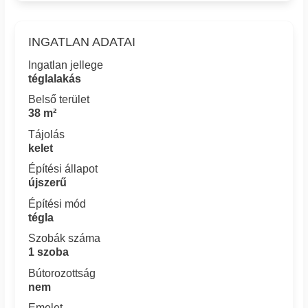
INGATLAN ADATAI
Ingatlan jellege
téglalakás
Belső terület
38 m²
Tájolás
kelet
Építési állapot
újszerű
Építési mód
tégla
Szobák száma
1 szoba
Bútorozottság
nem
Emelet