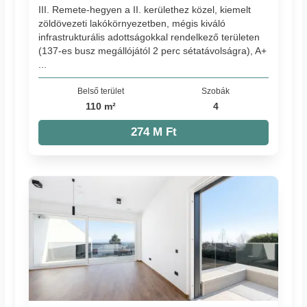
III. Remete-hegyen a II. kerülethez közel, kiemelt
zöldövezeti lakókörnyezetben, mégis kiváló
infrastrukturális adottságokkal rendelkező területen
(137-es busz megállójától 2 perc sétatávolságra), A+
...
Belső terület
Szobák
110 m²
4
274 M Ft