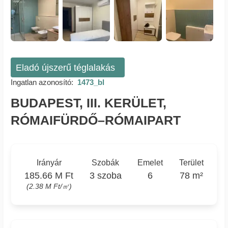
Eladó újszerű téglalakás
Ingatlan azonosító:
1473_bl
BUDAPEST, III. KERÜLET,
RÓMAIFÜRDŐ–RÓMAIPART
Irányár
Szobák
Emelet
Terület
185.66 M Ft
3 szoba
6
78 m²
(2.38 M Ft/㎡)