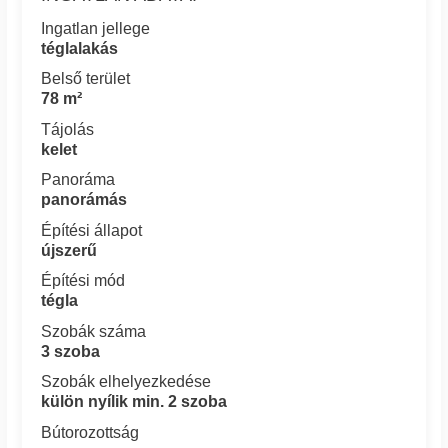
Ingatlan jellege
téglalakás
Belső terület
78 m²
Tájolás
kelet
Panoráma
panorámás
Építési állapot
újszerű
Építési mód
tégla
Szobák száma
3 szoba
Szobák elhelyezkedése
külön nyílik min. 2 szoba
Bútorozottság