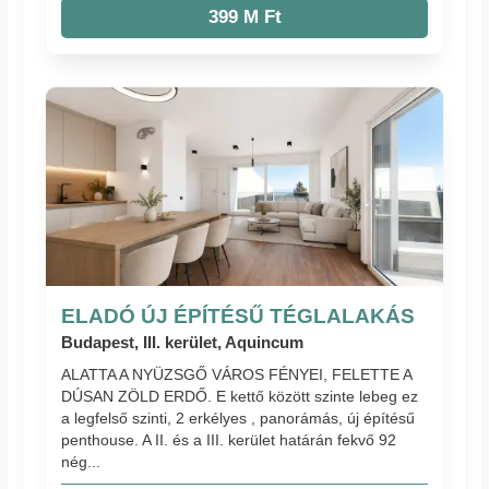
399 M Ft
ELADÓ ÚJ ÉPÍTÉSŰ TÉGLALAKÁS
Budapest, III. kerület, Aquincum
ALATTA A NYÜZSGŐ VÁROS FÉNYEI, FELETTE A
DÚSAN ZÖLD ERDŐ. E kettő között szinte lebeg ez
a legfelső szinti, 2 erkélyes , panorámás, új építésű
penthouse. A II. és a III. kerület határán fekvő 92
nég...