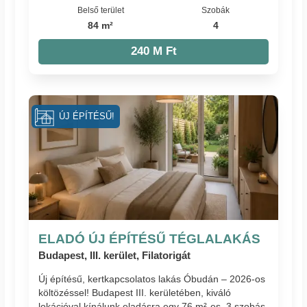
Belső terület
Szobák
84 m²
4
240 M Ft
ÚJ ÉPÍTÉSŰ!
ELADÓ ÚJ ÉPÍTÉSŰ TÉGLALAKÁS
Budapest, III. kerület, Filatorigát
Új építésű, kertkapcsolatos lakás Óbudán – 2026-os
költözéssel! Budapest III. kerületében, kiváló
lokációval kínálunk eladásra egy 76 m²-es, 3 szobás,