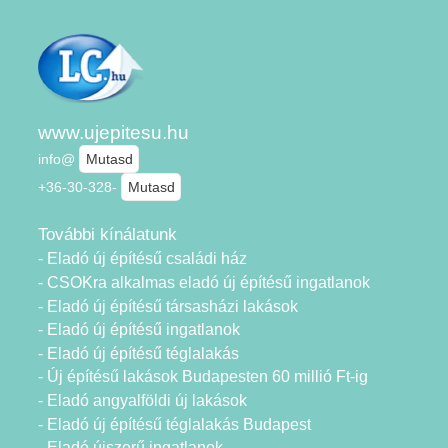
www.ujepitesu.hu
info@
Mutasd
+36-30-328-
Mutasd
További kínálatunk
- Eladó új építésű családi ház
- CSOKra alkalmas eladó új építésű ingatlanok
- Eladó új építésű társasházi lakások
- Eladó új építésű ingatlanok
- Eladó új építésű téglalakás
- Új építésű lakások Budapesten 60 millió Ft-ig
- Eladó angyalföldi új lakások
- Eladó új építésű téglalakás Budapest
- Eladó újszerű ingatlanok