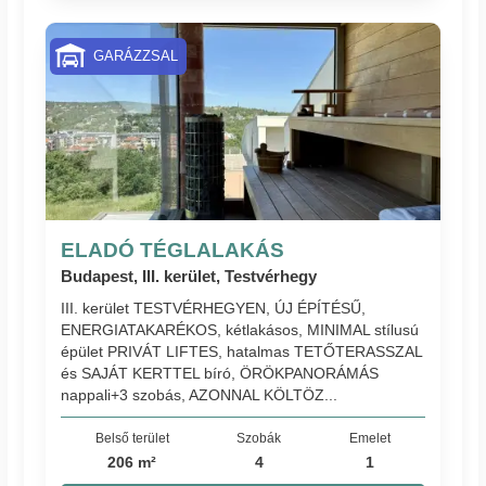
GARÁZZSAL
ELADÓ TÉGLALAKÁS
Budapest, III. kerület, Testvérhegy
III. kerület TESTVÉRHEGYEN, ÚJ ÉPÍTÉSŰ,
ENERGIATAKARÉKOS, kétlakásos, MINIMAL stílusú
épület PRIVÁT LIFTES, hatalmas TETŐTERASSZAL
és SAJÁT KERTTEL bíró, ÖRÖKPANORÁMÁS
nappali+3 szobás, AZONNAL KÖLTÖZ...
Belső terület
Szobák
Emelet
206 m²
4
1