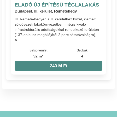
ELADÓ ÚJ ÉPÍTÉSŰ TÉGLALAKÁS
Budapest, III. kerület, Remetehegy
III. Remete-hegyen a II. kerülethez közel, kiemelt
zöldövezeti lakókörnyezetben, mégis kiváló
infrastrukturális adottságokkal rendelkező területen
(137-es busz megállójától 2 perc sétatávolságra),
A+...
Belső terület
Szobák
92 m²
4
240 M Ft