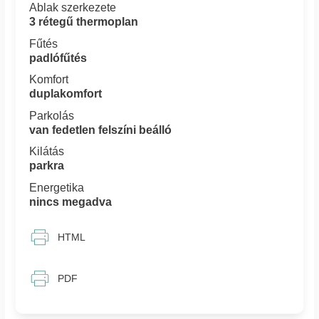
Ablak szerkezete
3 rétegű thermoplan
Fűtés
padlófűtés
Komfort
duplakomfort
Parkolás
van fedetlen felszíni beálló
Kilátás
parkra
Energetika
nincs megadva
HTML
PDF