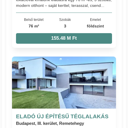
modern otthont – saját kerttel, terasszal, csend...
Belső terület
Szobák
Emelet
76 m²
3
földszint
155.48 M Ft
ELADÓ ÚJ ÉPÍTÉSŰ TÉGLALAKÁS
Budapest, III. kerület, Remetehegy