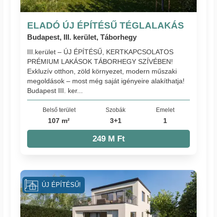
ELADÓ ÚJ ÉPÍTÉSŰ TÉGLALAKÁS
Budapest, III. kerület, Táborhegy
III.kerület – ÚJ ÉPÍTÉSŰ, KERTKAPCSOLATOS
PRÉMIUM LAKÁSOK TÁBORHEGY SZÍVÉBEN!
Exkluzív otthon, zöld környezet, modern műszaki
megoldások – most még saját igényeire alakíthatja!
Budapest III. ker...
Belső terület
Szobák
Emelet
107 m²
3+1
1
249 M Ft
ÚJ ÉPÍTÉSŰ!