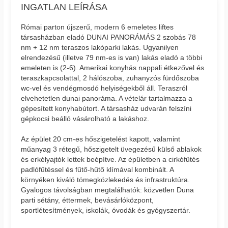
INGATLAN LEÍRÁSA
Római parton újszerű, modern 6 emeletes liftes
társasházban eladó DUNAI PANORÁMÁS 2 szobás 78
nm + 12 nm teraszos lakóparki lakás. Ugyanilyen
elrendezésű (illetve 79 nm-es is van) lakás eladó a többi
emeleten is (2-6). Amerikai konyhás nappali étkezővel és
teraszkapcsolattal, 2 hálószoba, zuhanyzós fürdőszoba
wc-vel és vendégmosdó helyiségekből áll. Teraszról
elvehetetlen dunai panoráma. A vételár tartalmazza a
gépesített konyhabútort. A társasház udvarán felszíni
gépkocsi beálló vásárolható a lakáshoz.
Az épület 20 cm-es hőszigetelést kapott, valamint
műanyag 3 rétegű, hőszigetelt üvegezésű külső ablakok
és erkélyajtók lettek beépítve. Az épületben a cirkófűtés
padlófűtéssel és fűtő-hűtő klímával kombinált. A
környéken kiváló tömegközlekedés és infrastruktúra.
Gyalogos távolságban megtalálhatók: közvetlen Duna
parti sétány, éttermek, bevásárlóközpont,
sportlétesítmények, iskolák, óvodák és gyógyszertár.