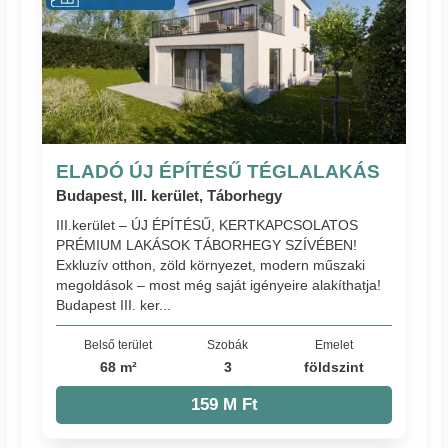
ELADÓ ÚJ ÉPÍTÉSŰ TÉGLALAKÁS
Budapest, III. kerület, Táborhegy
III.kerület – ÚJ ÉPÍTÉSŰ, KERTKAPCSOLATOS
PRÉMIUM LAKÁSOK TÁBORHEGY SZÍVÉBEN!
Exkluzív otthon, zöld környezet, modern műszaki
megoldások – most még saját igényeire alakíthatja!
Budapest III. ker...
Belső terület
Szobák
Emelet
68 m²
3
földszint
159 M Ft