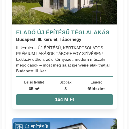
ELADÓ ÚJ ÉPÍTÉSŰ TÉGLALAKÁS
Budapest, III. kerület, Táborhegy
III.kerület – ÚJ ÉPÍTÉSŰ, KERTKAPCSOLATOS
PRÉMIUM LAKÁSOK TÁBORHEGY SZÍVÉBEN!
Exkluzív otthon, zöld környezet, modern műszaki
megoldások – most még saját igényeire alakíthatja!
Budapest III. ker...
Belső terület
Szobák
Emelet
65 m²
3
földszint
164 M Ft
ÚJ ÉPÍTÉSŰ!