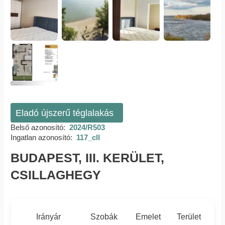
Eladó újszerű téglalakás
Belső azonosító:
2024/R503
Ingatlan azonosító:
117_cll
BUDAPEST, III. KERÜLET,
CSILLAGHEGY
Irányár
Szobák
Emelet
Terület