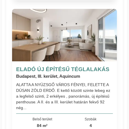
ELADÓ ÚJ ÉPÍTÉSŰ TÉGLALAKÁS
Budapest, III. kerület, Aquincum
ALATTA A NYÜZSGŐ VÁROS FÉNYEI, FELETTE A
DÚSAN ZÖLD ERDŐ. E kettő között szinte lebeg ez
a legfelső szinti, 2 erkélyes , panorámás, új építésű
penthouse. A II. és a III. kerület határán fekvő 92
nég...
Belső terület
Szobák
84 m²
4