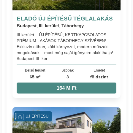
ELADÓ ÚJ ÉPÍTÉSŰ TÉGLALAKÁS
Budapest, III. kerület, Táborhegy
III.kerület – ÚJ ÉPÍTÉSŰ, KERTKAPCSOLATOS
PRÉMIUM LAKÁSOK TÁBORHEGY SZÍVÉBEN!
Exkluzív otthon, zöld környezet, modern műszaki
megoldások – most még saját igényeire alakíthatja!
Budapest III. ker...
Belső terület
Szobák
Emelet
65 m²
3
földszint
164 M Ft
ÚJ ÉPÍTÉSŰ!