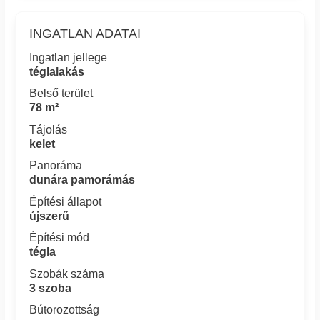
INGATLAN ADATAI
Ingatlan jellege
téglalakás
Belső terület
78 m²
Tájolás
kelet
Panoráma
dunára pamorámás
Építési állapot
újszerű
Építési mód
tégla
Szobák száma
3 szoba
Bútorozottság