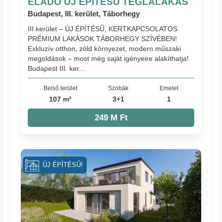
ELADÓ ÚJ ÉPÍTÉSŰ TÉGLALAKÁS
Budapest, III. kerület, Táborhegy
III.kerület – ÚJ ÉPÍTÉSŰ, KERTKAPCSOLATOS
PRÉMIUM LAKÁSOK TÁBORHEGY SZÍVÉBEN!
Exkluzív otthon, zöld környezet, modern műszaki
megoldások – most még saját igényeire alakíthatja!
Budapest III. ker...
Belső terület
Szobák
Emelet
107 m²
3+1
1
249 M Ft
ÚJ ÉPÍTÉSŰ!