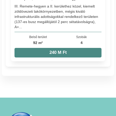
III. Remete-hegyen a II. kerülethez közel, kiemelt
zöldövezeti lakókörnyezetben, mégis kiváló
infrastrukturális adottságokkal rendelkező területen
(137-es busz megállójától 2 perc sétatávolságra),
A+...
Belső terület
Szobák
92 m²
4
240 M Ft