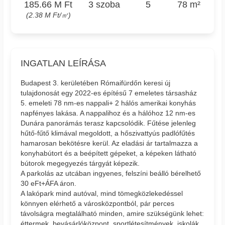
185.66 M Ft
3 szoba
5
78 m²
(2.38 M Ft/㎡)
INGATLAN LEÍRÁSA
Budapest 3. kerületében Rómaifürdőn keresi új
tulajdonosát egy 2022-es építésű 7 emeletes társasház
5. emeleti 78 nm-es nappali+ 2 hálós amerikai konyhás
napfényes lakása. A nappalihoz és a hálóhoz 12 nm-es
Dunára panorámás terasz kapcsolódik. Fűtése jelenleg
hűtő-fűtő klimával megoldott, a hőszivattyús padlófűtés
hamarosan bekötésre kerül. Az eladási ár tartalmazza a
konyhabútort és a beépített gépeket, a képeken látható
bútorok megegyezés tárgyát képezik.
A parkolás az utcában ingyenes, felszíni beálló bérelhető
30 eFt+ÁFA áron.
A lakópark mind autóval, mind tömegközlekedéssel
könnyen elérhető a városközpontból, pár perces
távolságra megtalálható minden, amire szükségünk lehet:
éttermek, bevásárlóközpont, sportlétesítmények, iskolák,