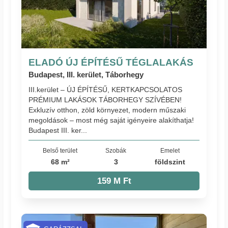
ELADÓ ÚJ ÉPÍTÉSŰ TÉGLALAKÁS
Budapest, III. kerület, Táborhegy
III.kerület – ÚJ ÉPÍTÉSŰ, KERTKAPCSOLATOS
PRÉMIUM LAKÁSOK TÁBORHEGY SZÍVÉBEN!
Exkluzív otthon, zöld környezet, modern műszaki
megoldások – most még saját igényeire alakíthatja!
Budapest III. ker...
Belső terület
Szobák
Emelet
68 m²
3
földszint
159 M Ft