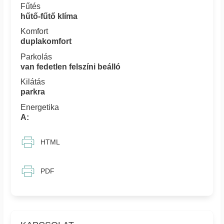
Fűtés
hűtő-fűtő klíma
Komfort
duplakomfort
Parkolás
van fedetlen felszíni beálló
Kilátás
parkra
Energetika
A:
HTML
PDF