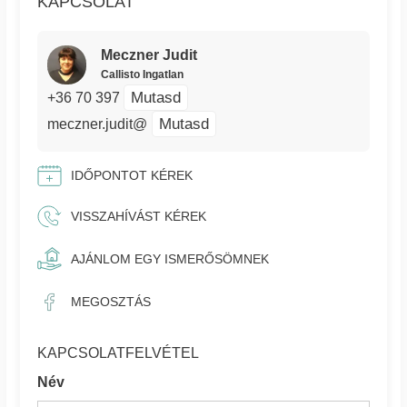
KAPCSOLAT
Meczner Judit
Callisto Ingatlan
Mutasd
+36 70 397
Mutasd
meczner.judit@
IDŐPONTOT KÉREK
VISSZAHÍVÁST KÉREK
AJÁNLOM EGY ISMERŐSÖMNEK
MEGOSZTÁS
KAPCSOLATFELVÉTEL
Név