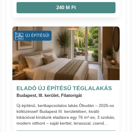
240 M Ft
ÚJ ÉPÍTÉSŰ!
ELADÓ ÚJ ÉPÍTÉSŰ TÉGLALAKÁS
Budapest, III. kerület, Filatorigát
Új építésű, kertkapcsolatos lakás Óbudán – 2026-os
költözéssel! Budapest III. kerületében, kiváló
lokációval kínálunk eladásra egy 76 m²-es, 3 szobás,
modern otthont – saját kerttel, terasszal, csend...