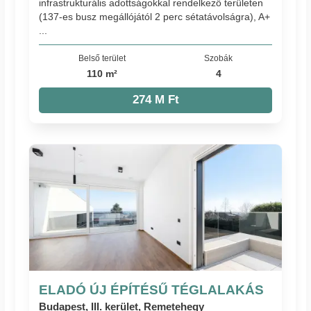
infrastrukturális adottságokkal rendelkező területen
(137-es busz megállójától 2 perc sétatávolságra), A+
...
Belső terület
Szobák
110 m²
4
274 M Ft
ELADÓ ÚJ ÉPÍTÉSŰ TÉGLALAKÁS
Budapest, III. kerület, Remetehegy